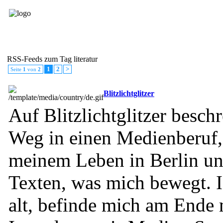
Blog-Feed
RSS eintragen
RSS Verzeichnisse
RSS-Feeds zum Tag literatur
1
2
>
Seite
1
von
2
Blitzlichtglitzer
Auf Blitzlichtglitzer besch
Weg in einen Medienberuf,
meinem Leben in Berlin un
Texten, was mich bewegt. I
alt, befinde mich am Ende