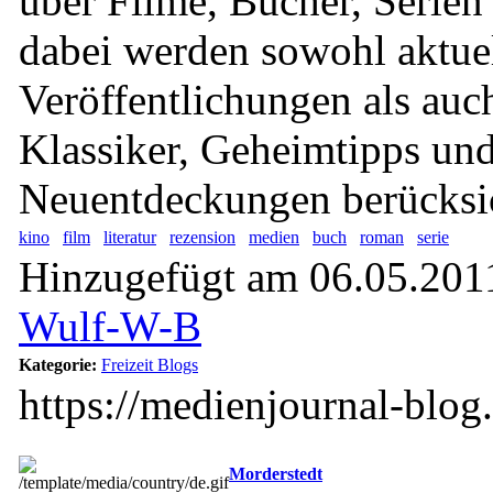
über Filme, Bücher, Serie
dabei werden sowohl aktue
Veröffentlichungen als auch
Klassiker, Geheimtipps un
Neuentdeckungen berücksic
kino
film
literatur
rezension
medien
buch
roman
serie
Hinzugefügt am 06.05.2011
Wulf-W-B
Kategorie:
Freizeit Blogs
https://medienjournal-blog
Morderstedt