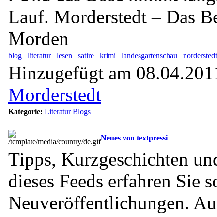
Lauf. Morderstedt – Das B
Morden
blog
literatur
lesen
satire
krimi
landesgartenschau
norderstedt
Hinzugefügt am 08.04.2011
Morderstedt
Kategorie:
Literatur Blogs
Neues von textpressi
Tipps, Kurzgeschichten un
dieses Feeds erfahren Sie s
Neuveröffentlichungen. Au