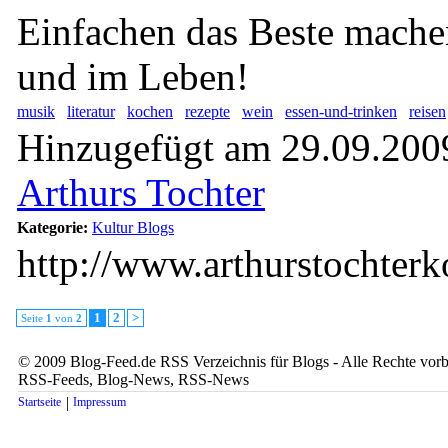
Einfachen das Beste mache
und im Leben!
musik
literatur
kochen
rezepte
wein
essen-und-trinken
reisen
Hinzugefügt am 29.09.2009
Arthurs Tochter
Kategorie:
Kultur Blogs
http://www.arthurstochter
1
2
>
Seite
1
von
2
© 2009 Blog-Feed.de RSS Verzeichnis für Blogs - Alle Rechte vorbe
RSS-Feeds, Blog-News, RSS-News
|
Startseite
Impressum