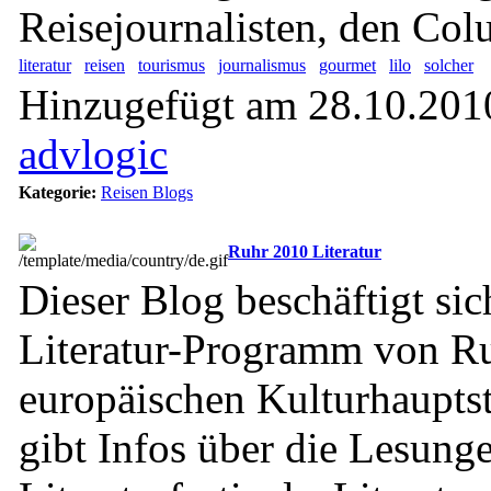
Reisejournalisten, den Co
literatur
reisen
tourismus
journalismus
gourmet
lilo
solcher
Hinzugefügt am 28.10.2010
advlogic
Kategorie:
Reisen Blogs
Ruhr 2010 Literatur
Dieser Blog beschäftigt si
Literatur-Programm von Ru
europäischen Kulturhaupts
gibt Infos über die Lesung