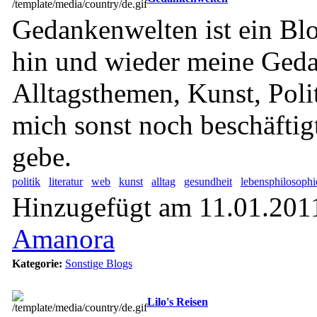
Gedankenwelten ist ein Blo
hin und wieder meine Ged
Alltagsthemen, Kunst, Poli
mich sonst noch beschäfti
gebe.
politik
literatur
web
kunst
alltag
gesundheit
lebensphilosophi
Hinzugefügt am 11.01.2011
Amanora
Kategorie:
Sonstige Blogs
Lilo's Reisen