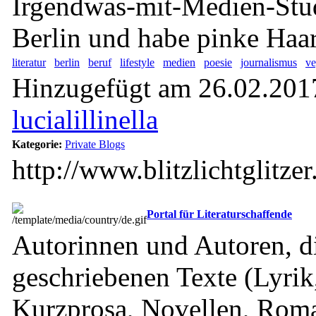
Irgendwas-mit-Medien-Stu
Berlin und habe pinke Haar
literatur
berlin
beruf
lifestyle
medien
poesie
journalismus
v
Hinzugefügt am 26.02.2017
lucialillinella
Kategorie:
Private Blogs
http://www.blitzlichtglitzer
Portal für Literaturschaffende
Autorinnen und Autoren, di
geschriebenen Texte (Lyrik
Kurzprosa, Novellen, Roma