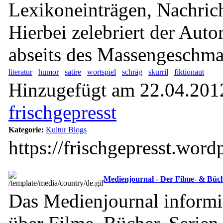
Lexikoneinträgen, Nachric
Hierbei zelebriert der Aut
abseits des Massengeschma
literatur
humor
satire
wortspiel
schräg
skurril
fiktionaut
Hinzugefügt am 22.04.2012
frischgepresst
Kategorie:
Kultur Blogs
https://frischgepresst.wor
Medienjournal - Der Filme- & Büc
Das Medienjournal informi