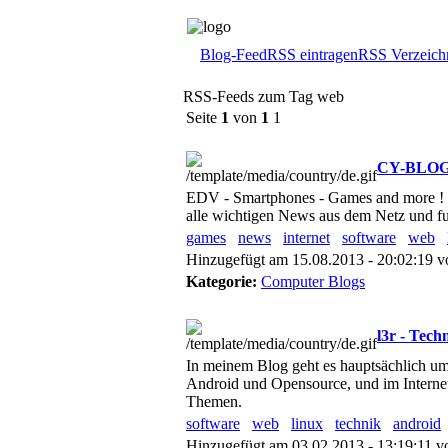
Blog-Feed
RSS eintragen
RSS Verzeich
RSS-Feeds zum Tag web
Seite
1
von
1
1
CY-BLOG 
EDV - Smartphones - Games and more ! Tägl
alle wichtigen News aus dem Netz und fu
games
news
internet
software
web
Hinzugefügt am 15.08.2013 - 20:02:19 
Kategorie:
Computer Blogs
l3r - Tech
In meinem Blog geht es hauptsächlich um
Android und Opensource, und im Internet
Themen.
software
web
linux
technik
android
Hinzugefügt am 03.02.2013 - 13:19:11 