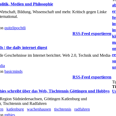
olitik, Medien und Philosophie
a
e
Wirtschaft, Bildung, Wissenschaft und mehr. Kritisch gegen Linke
ernational.
fo
in
von
quitzlipochtli
in
RSS-Feed exportieren
ki
m
s | the daily internet digest
on
re
elle Geschehnisse im Internet berichtet. Web 2.0, Technik und Media-
s
dia
u
von
basicminds
RSS-Feed exportieren
Ti
T
ies schreibt über das Web, Tischtennis Göttingen und Hobbys
U
e Region Südniedersachsen, Göttingen Katlenburg und
, Tischtennis und Radfahren
en
katlenburg
wachenhausen
tischtennis
radfahren
von
mthies