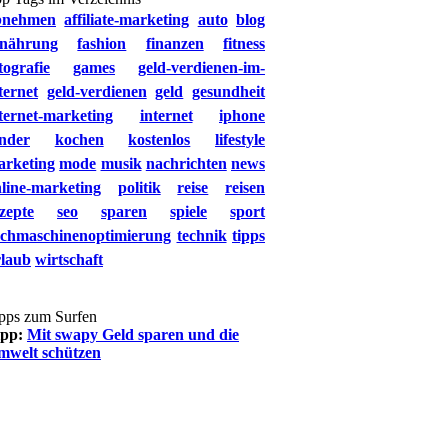
bnehmen
affiliate-marketing
auto
blog
rnährung
fashion
finanzen
fitness
tografie
games
geld-verdienen-im-
ternet
geld-verdienen
geld
gesundheit
ternet-marketing
internet
iphone
nder
kochen
kostenlos
lifestyle
arketing
mode
musik
nachrichten
news
line-marketing
politik
reise
reisen
zepte
seo
sparen
spiele
sport
uchmaschinenoptimierung
technik
tipps
rlaub
wirtschaft
pps zum Surfen
ipp:
Mit swapy Geld sparen und die
mwelt schützen