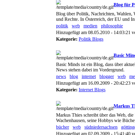
Blog für P
Blog über Politik, Nachrichten, Wahlen, 
und Rechte. In Österreich, der EU und Int
politik
web
medien
philosophie
Hinzugefügt am 08.05.2010 - 14:03:21 
Kategorie:
Politik Blogs
Basic Mind
Basic Minds ist ein Blog, dass über aktu
News stehen dabei im Vordergrund.
news
blog
internet
blogger
web
me
Hinzugefügt am 16.09.2009 - 20:42:23 
Kategorie:
Internet Blogs
Markus Th
Markus Thies schreibt über das Web, di
Wachenhausen, seine Hobbys wie Bücher
bücher
web
südniedersachsen
götting
Hinzugefügt am 02.09.2009 - 15:41:40 