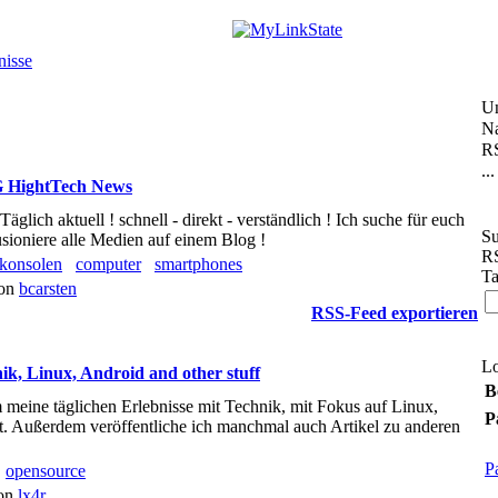
nisse
U
Na
RS
...
HightTech News
ich aktuell ! schnell - direkt - verständlich ! Ich suche für euch
Su
sioniere alle Medien auf einem Blog !
RS
konsolen
computer
smartphones
Ta
von
bcarsten
RSS-Feed exportieren
L
nik, Linux, Android and other stuff
B
 meine täglichen Erlebnisse mit Technik, mit Fokus auf Linux,
P
. Außerdem veröffentliche ich manchmal auch Artikel zu anderen
P
opensource
von
lx4r