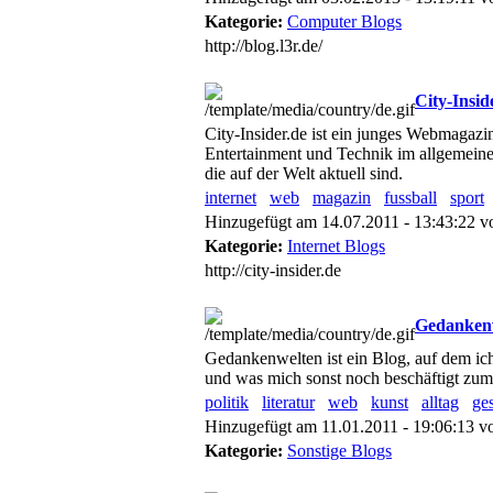
Kategorie:
Computer Blogs
http://blog.l3r.de/
City-Insi
City-Insider.de ist ein junges Webmagazi
Entertainment und Technik im allgemeine
die auf der Welt aktuell sind.
internet
web
magazin
fussball
sport
Hinzugefügt am 14.07.2011 - 13:43:22 
Kategorie:
Internet Blogs
http://city-insider.de
Gedanken
Gedankenwelten ist ein Blog, auf dem ic
und was mich sonst noch beschäftigt zum
politik
literatur
web
kunst
alltag
ge
Hinzugefügt am 11.01.2011 - 19:06:13 
Kategorie:
Sonstige Blogs