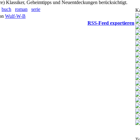
tere) Klassiker, Geheimtipps und Neuentdeckungen berücksichtigt.
buch
roman
serie
Ka
von
Wulf-W-B
RSS-Feed exportieren
To