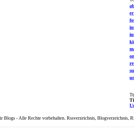
a
e
fo
in
in
ki
m
on
re
s
u
Ti
T
U
 Blogs - Alle Rechte vorbehalten. Rssverzeichnis, Blogverzeichnis, R