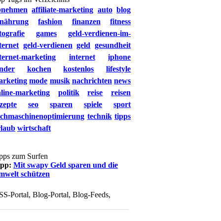
bnehmen
affiliate-marketing
auto
blog
rnährung
fashion
finanzen
fitness
tografie
games
geld-verdienen-im-
ternet
geld-verdienen
geld
gesundheit
ternet-marketing
internet
iphone
nder
kochen
kostenlos
lifestyle
arketing
mode
musik
nachrichten
news
line-marketing
politik
reise
reisen
zepte
seo
sparen
spiele
sport
uchmaschinenoptimierung
technik
tipps
rlaub
wirtschaft
pps zum Surfen
ipp:
Mit swapy Geld sparen und die
mwelt schützen
SS-Portal, Blog-Portal, Blog-Feeds,