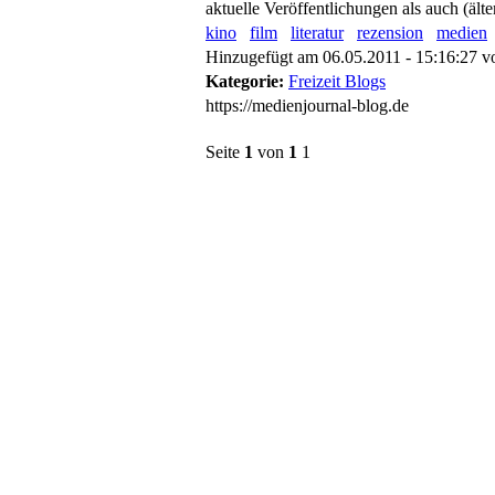
aktuelle Veröffentlichungen als auch (äl
kino
film
literatur
rezension
medien
Hinzugefügt am 06.05.2011 - 15:16:27 
Kategorie:
Freizeit Blogs
https://medienjournal-blog.de
Seite
1
von
1
1