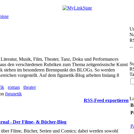
nisse
U
Na
RS
...
 Literatur, Musik, Film, Theater, Tanz, Doku und Performances
Su
s aus den verschiedenen Rubriken zum Thema zeitgenössische Kunst
RS
rafik stehen im besonderen Brennpunkt des BLOGs. So werden
Ta
ereichen vorgestellt. Auf dem figunetik-Blog arbeiten bislang 8
fik
roman
theater
von
figunetik
L
RSS-Feed exportieren
B
P
rnal - Der Filme- & Bücher-Blog
P
 über Filme, Bücher, Serien und Comics; dabei werden sowohl