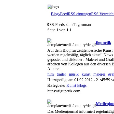
Blog-Feed
RSS eintragen
RSS Verzeich
RSS-Feeds zum Tag roman
Seite
1
von
1
1
figunetik
Auf dem Blog für zeitgenössische Kunst,
werden regelmäßig, täglich aktuell New
gepostet und diskutiert. Malerei und G
arbeiten von Kollegen aus den diversen B
Autoren.
film
trailer
musik
kunst
malerei
gra
Hinzugefügt am 01.02.2012 - 21:45:59 
Kategorie:
Kunst Blogs
https://figunetik.com
Medienjou
Das Medienjournal informiert regelmäßig