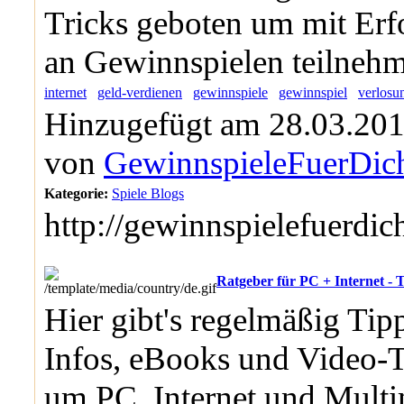
Tricks geboten um mit Erf
an Gewinnspielen teilneh
internet
geld-verdienen
gewinnspiele
gewinnspiel
verlosu
Hinzugefügt am 28.03.201
von
GewinnspieleFuerDic
Kategorie:
Spiele Blogs
http://gewinnspielefuerdic
Ratgeber für PC + Internet - 
Hier gibt's regelmäßig Tipp
Infos, eBooks und Video-T
um PC, Internet und Multi