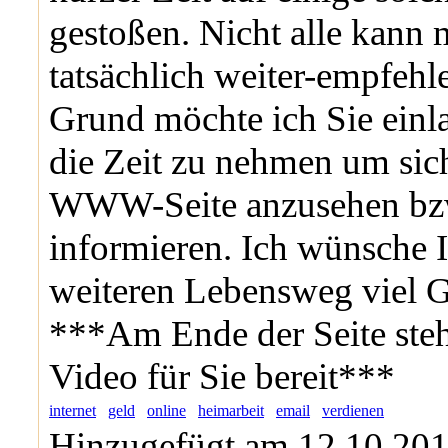
gestoßen. Nicht alle kann
tatsächlich weiter-empfehl
Grund möchte ich Sie einla
die Zeit zu nehmen um sic
WWW-Seite anzusehen bzw
informieren. Ich wünsche I
weiteren Lebensweg viel G
***Am Ende der Seite steh
Video für Sie bereit***
internet
geld
online
heimarbeit
email
verdienen
Hinzugefügt am 12.10.201