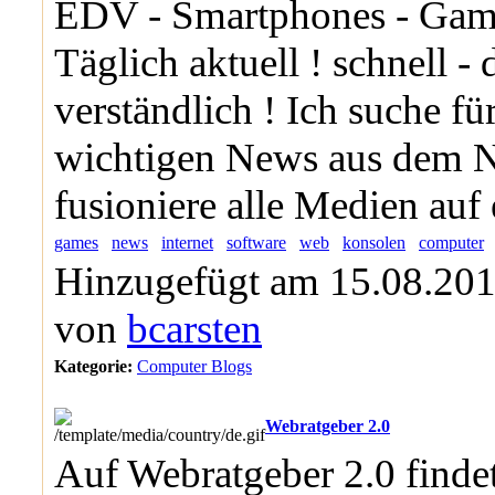
EDV - Smartphones - Gam
Täglich aktuell ! schnell - d
verständlich ! Ich suche fü
wichtigen News aus dem N
fusioniere alle Medien auf
games
news
internet
software
web
konsolen
computer
Hinzugefügt am 15.08.201
von
bcarsten
Kategorie:
Computer Blogs
Webratgeber 2.0
Auf Webratgeber 2.0 finde