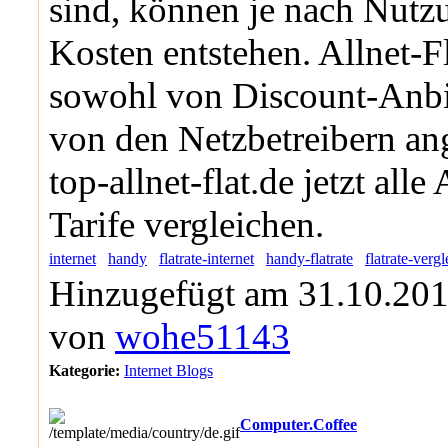
sind, können je nach Nutz
Kosten entstehen. Allnet-F
sowohl von Discount-Anbie
von den Netzbetreibern an
top-allnet-flat.de jetzt alle
Tarife vergleichen.
internet
handy
flatrate-internet
handy-flatrate
flatrate-vergl
Hinzugefügt am 31.10.201
von
wohe51143
Kategorie:
Internet Blogs
Computer.Coffee