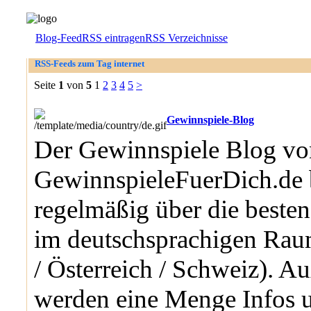
Blog-Feed
RSS eintragen
RSS Verzeichnisse
RSS-Feeds zum Tag internet
Seite
1
von
5
1
2
3
4
5
>
Gewinnspiele-Blog
Der Gewinnspiele Blog vo
GewinnspieleFuerDich.de b
regelmäßig über die beste
im deutschsprachigen Rau
/ Österreich / Schweiz). 
werden eine Menge Infos 