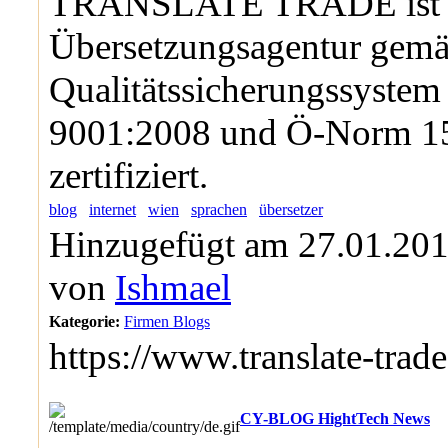
TRANSLATE TRADE ist se
Übersetzungsagentur gem
Qualitätssicherungssystem
9001:2008 und Ö-Norm 1
zertifiziert.
blog
internet
wien
sprachen
übersetzer
Hinzugefügt am 27.01.201
von
Ishmael
Kategorie:
Firmen Blogs
https://www.translate-trad
CY-BLOG HightTech News