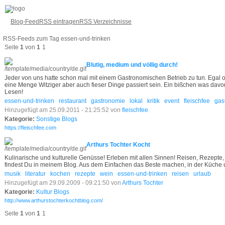
Blog-Feed
RSS eintragen
RSS Verzeichnisse
RSS-Feeds zum Tag essen-und-trinken
Seite
1
von
1
1
Blutig, medium und völlig durch!
Jeder von uns hatte schon mal mit einem Gastronomischen Betrieb zu tun. Egal o
eine Menge Witziger aber auch fieser Dinge passiert sein. Ein bißchen was davo
Lesen!
essen-und-trinken
restaurant
gastronomie
lokal
kritik
event
fleischfee
gas
Hinzugefügt am 25.09.2011 - 21:25:52 von
fleischfee
Kategorie:
Sonstige Blogs
https://fleischfee.com
Arthurs Tochter Kocht
Kulinarische und kulturelle Genüsse! Erleben mit allen Sinnen! Reisen, Rezepte,
findest Du in meinem Blog. Aus dem Einfachen das Beste machen, in der Küche 
musik
literatur
kochen
rezepte
wein
essen-und-trinken
reisen
urlaub
Hinzugefügt am 29.09.2009 - 09:21:50 von
Arthurs Tochter
Kategorie:
Kultur Blogs
http://www.arthurstochterkochtblog.com/
Seite
1
von
1
1