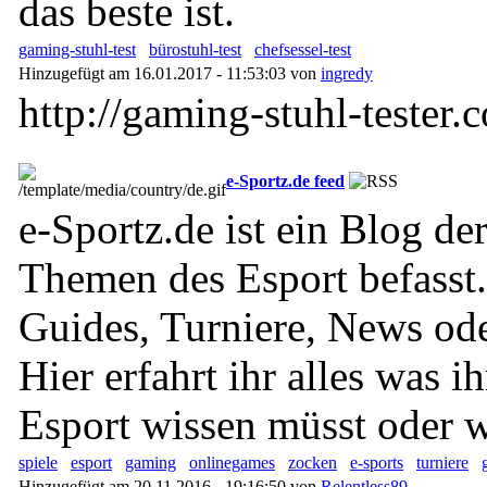
das beste ist.
gaming-stuhl-test
bürostuhl-test
chefsessel-test
Hinzugefügt am 16.01.2017 - 11:53:03 von
ingredy
http://gaming-stuhl-tester.
e-Sportz.de feed
e-Sportz.de ist ein Blog der
Themen des Esport befasst.
Guides, Turniere, News ode
Hier erfahrt ihr alles was i
Esport wissen müsst oder w
spiele
esport
gaming
onlinegames
zocken
e-sports
turniere
Hinzugefügt am 20.11.2016 - 19:16:50 von
Relentless89