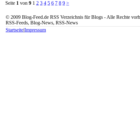
Seite
1
von
9
1
2
3
4
5
6
7
8
9
>
© 2009 Blog-Feed.de RSS Verzeichnis für Blogs - Alle Rechte vorbe
RSS-Feeds, Blog-News, RSS-News
Startseite
|
Impressum