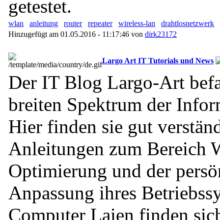
getestet.
wlan
anleitung
router
repeater
wireless-lan
drahtlosnetzwerk
Hinzugefügt am 01.05.2016 - 11:17:46 von
dirk23172
Largo Art IT Tutorials und News
Der IT Blog Largo-Art befa
breiten Spektrum der Infor
Hier finden sie gut verstän
Anleitungen zum Bereich
Optimierung und der persö
Anpassung ihres Betriebss
Computer Laien finden sich