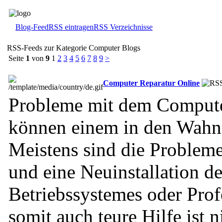
Blog-Feed
RSS eintragen
RSS Verzeichnisse
RSS-Feeds zur Kategorie Computer Blogs
Seite
1
von
9
1
2
3
4
5
6
7
8
9
>
Computer Reparatur Online
Probleme mit dem Compute
können einem in den Wahns
Meistens sind die Probleme 
und eine Neuinstallation d
Betriebssystemes oder Prof
somit auch teure Hilfe ist n