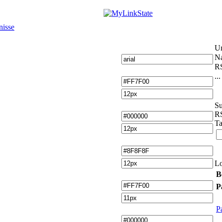
nisse
U
Na
RS
...
Su
RS
Ta
L
B
P
P