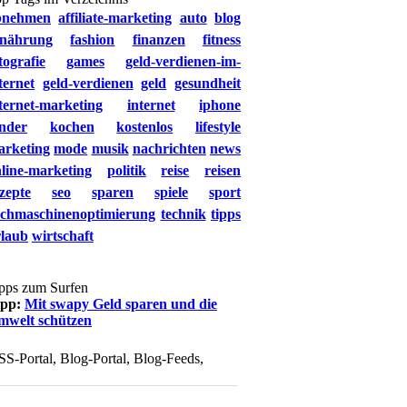
bnehmen
affiliate-marketing
auto
blog
rnährung
fashion
finanzen
fitness
tografie
games
geld-verdienen-im-
ternet
geld-verdienen
geld
gesundheit
ternet-marketing
internet
iphone
nder
kochen
kostenlos
lifestyle
arketing
mode
musik
nachrichten
news
line-marketing
politik
reise
reisen
zepte
seo
sparen
spiele
sport
uchmaschinenoptimierung
technik
tipps
rlaub
wirtschaft
pps zum Surfen
ipp:
Mit swapy Geld sparen und die
mwelt schützen
SS-Portal, Blog-Portal, Blog-Feeds,