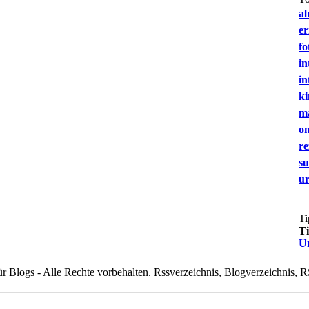
a
e
fo
in
in
ki
m
on
re
s
u
Ti
T
U
 Blogs - Alle Rechte vorbehalten. Rssverzeichnis, Blogverzeichnis, R