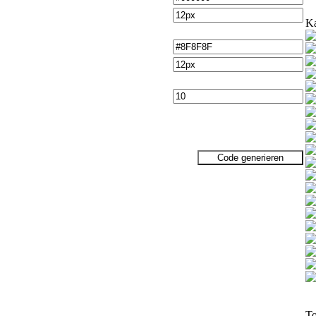
Ka
To