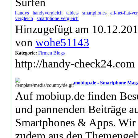
Surfen
handys
handyvergleich
tablets
smartphones
all-net-flat-ve
vergleich
smartphone-vergleich
Hinzugefügt am 10.12.201
von
wohe51143
Kategorie:
Firmen Blogs
http://handy-check24.com
mobiup.de - Smartphone Mag
Auf mobiup.de finden Besu
und pannenden Beiträge au
Smartphones & Apps. Wir 
zudem aus den Themengeb