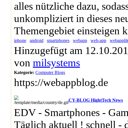
alles nützliche dazu, sodass
unkompliziert in dieses ne
Themengebiet einsteigen 
iphone
android
smartphones
webapp
web-app
webapplik
Hinzugefügt am 12.10.201
von
milsystems
Kategorie:
Computer Blogs
https://webappblog.de
CY-BLOG HightTech News
EDV - Smartphones - Gam
Täglich aktuell ! schnell - d