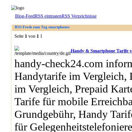
Blog-Feed
RSS eintragen
RSS Verzeichnisse
RSS-Feeds zum Tag smartphones
Seite
1
von
1
1
Handy & Smartphone Tarife v
handy-check24.com inform
Handytarife im Vergleich, 
im Vergleich, Prepaid Kart
Tarife für mobile Erreichb
Grundgebühr, Handy Tarif
für Gelegenheitstelefonier