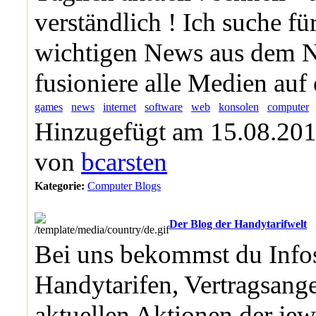
verständlich ! Ich suche fü
wichtigen News aus dem N
fusioniere alle Medien auf
games
news
internet
software
web
konsolen
computer
Hinzugefügt am 15.08.201
von
bcarsten
Kategorie:
Computer Blogs
Der Blog der Handytarifwelt
Bei uns bekommst du Info
Handytarifen, Vertragsang
aktuellen Aktionen der jew