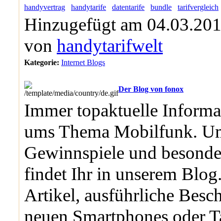
handyvertrag
handytarife
datentarife
bundle
tarifvergleich
Hinzugefügt am 04.03.201
von
handytarifwelt
Kategorie:
Internet Blogs
Der Blog von fonox
Immer topaktuelle Informa
ums Thema Mobilfunk. Um
Gewinnspiele und besonde
findet Ihr in unserem Blog.
Artikel, ausführliche Bes
neuen Smartphones oder Ta