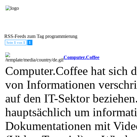
Blog-Feed
RSS eintragen
RSS Verzeichnisse
RSS-Feeds zum Tag programmierung
1
Seite
1
von
1
Computer.Coffee
Computer.Coffee hat sich d
von Informationen verschri
auf den IT-Sektor beziehen
hauptsächlich um informati
Dokumentationen mit Vide