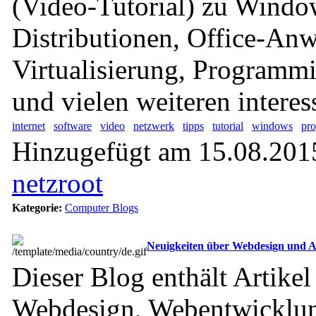
(Video-Tutorial) zu Windo
Distributionen, Office-An
Virtualisierung, Program
und vielen weiteren intere
internet
software
video
netzwerk
tipps
tutorial
windows
pr
Hinzugefügt am 15.08.2015
netzroot
Kategorie:
Computer Blogs
Neuigkeiten über Webdesign und 
Dieser Blog enthält Artikel
Webdesign, Webentwicklun