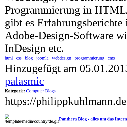
Programmierung in HTML
gibt es Erfahrungsbericht
Adobe-Design-Software wi
InDesign etc.
html
css
blog
joomla
webdesign
programmierung
cms
Hinzugefügt am 05.01.2013
palasmic
Kategorie:
Computer Blogs
https://philippkuhlmann.de
Panthera Blog - alles um das Inter