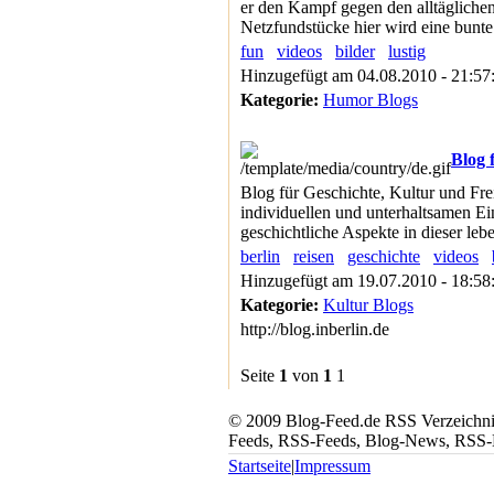
er den Kampf gegen den alltäglichen
Netzfundstücke hier wird eine bunte
fun
videos
bilder
lustig
Hinzugefügt am 04.08.2010 - 21:57
Kategorie:
Humor Blogs
Blog 
Blog für Geschichte, Kultur und Frei
individuellen und unterhaltsamen Ei
geschichtliche Aspekte in dieser le
berlin
reisen
geschichte
videos
Hinzugefügt am 19.07.2010 - 18:5
Kategorie:
Kultur Blogs
http://blog.inberlin.de
Seite
1
von
1
1
© 2009 Blog-Feed.de RSS Verzeichnis 
Feeds, RSS-Feeds, Blog-News, RSS
Startseite
|
Impressum