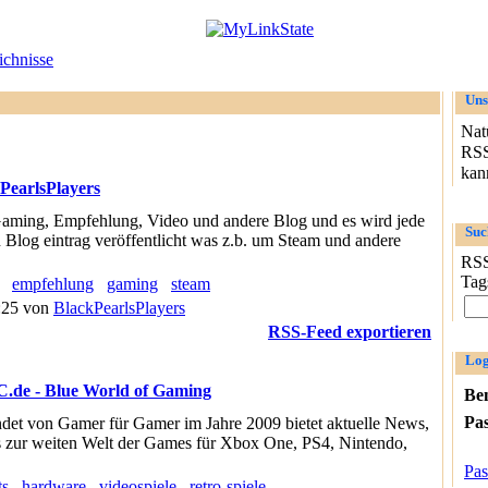
chnisse
Uns
Nat
RSS
kann
PearlsPlayers
Gaming, Empfehlung, Video und andere Blog und es wird jede
Suc
Blog eintrag veröffentlicht was z.b. um Steam und andere
RSS
Tag
empfehlung
gaming
steam
5:25 von
BlackPearlsPlayers
RSS-Feed exportieren
Log
de - Blue World of Gaming
Be
Pa
det von Gamer für Gamer im Jahre 2009 bietet aktuelle News,
s zur weiten Welt der Games für Xbox One, PS4, Nintendo,
Pas
ts
hardware
videospiele
retro-spiele