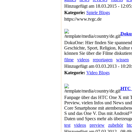
Hinzugefügt am 18.03.2015 - 12:0
Kategorie:
Spiele Blogs
https://www.tvgc.de
Doku
DokuOne: Hier finden Sie spannende
Geschichte, Sport, Religion, Kultu
können Sie über die Filme diskutie
filme
videos
reportagen
wissen
Hinzugefügt am 03.03.2013 - 10:2
Kategorie:
Video Blogs
HTC 
Fanpage über das HTC One X mit Te
Preview, vielen Infos und News un
Core Smartphone mit atemberauben
S und das One V. Das mit Android™
Daten und Specs mehr als überzeug
test
videos
preview
zubehör
ht
Hinzugefügt am 07.03.2012 - 08:4