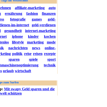
 Tags im Verzeichnis
nehmen
affiliate-marketing
auto
g
ernährung
fashion
finanzen
ess
fotografie
games
geld-
dienen-im-internet
geld-verdienen
d
gesundheit
internet-marketing
ernet
iphone
kinder
kochen
tenlos
lifestyle
marketing
mode
ik
nachrichten
news
online-
keting
politik
reise
reisen
rezepte
sparen
spiele
sport
hmaschinenoptimierung
technik
ps
urlaub
wirtschaft
ps zum Surfen
pp:
Mit swapy Geld sparen und die
elt schützen