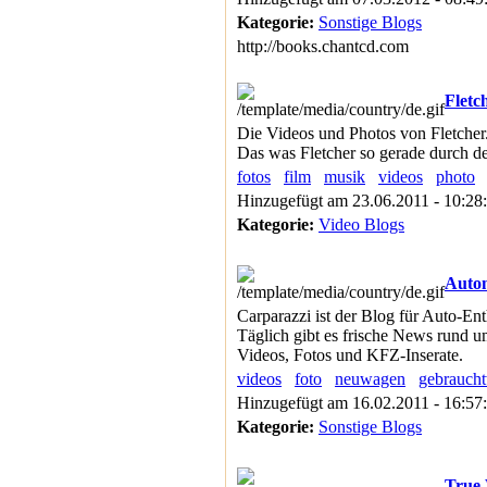
Kategorie:
Sonstige Blogs
http://books.chantcd.com
Fletc
Die Videos und Photos von Fletcher.
Das was Fletcher so gerade durch d
fotos
film
musik
videos
photo
Hinzugefügt am 23.06.2011 - 10:28
Kategorie:
Video Blogs
Autom
Carparazzi ist der Blog für Auto-Ent
Täglich gibt es frische News rund u
Videos, Fotos und KFZ-Inserate.
videos
foto
neuwagen
gebrauch
Hinzugefügt am 16.02.2011 - 16:57
Kategorie:
Sonstige Blogs
True