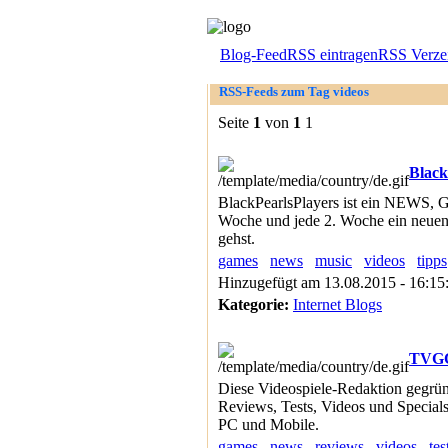
Blog-Feed
RSS eintragen
RSS Verzei
RSS-Feeds zum Tag videos
Seite
1
von
1
1
Black
BlackPearlsPlayers ist ein NEWS, 
Woche und jede 2. Woche ein neuen 
gehst.
games
news
music
videos
tipps
Hinzugefügt am 13.08.2015 - 16:1
Kategorie:
Internet Blogs
TVGC.
Diese Videospiele-Redaktion gegrün
Reviews, Tests, Videos und Special
PC und Mobile.
games
news
reviews
videos
tes