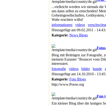
...vielleicht werden wir niemals die
um dann selbst zu entscheiden! Mei
Geheimgesellschaften, Geldsystem, G
Wahr erachten willst!
informationen
videos
verschwöru
Hinzugefügt am 09.02.2011 - 14:43
Kategorie:
News Blogs
Foto
Blog mit Beiträgen zur Fotografie, 
meinem Eurasier "Bouncer vom Dilsb
interessiert.
fotografie
videos
bilder
hunde
Hinzugefügt am 14.10.2010 - 13:4
Kategorie:
Foto Blogs
http://www.Poese.org
Fun (
Ein kleiner Blog über die lustigen Se