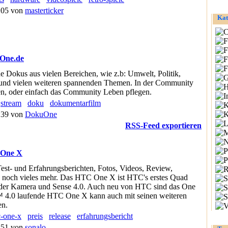
5:05 von
masterticker
Kat
One.de
 Dokus aus vielen Bereichen, wie z.b: Umwelt, Politik,
r und vielen weiteren spannenden Themen. In der Community
ren, oder einfach das Community Leben pflegen.
stream
doku
dokumentarfilm
0:39 von
DokuOne
RSS-Feed exportieren
One X
st- und Erfahrungsberichten, Fotos, Videos, Review,
d noch vieles mehr. Das HTC One X ist HTC's erstes Quad
der Kamera und Sense 4.0. Auch neu von HTC sind das One
 4.0 laufende HTC One X kann auch mit seinen weiteren
en.
c-one-x
preis
release
erfahrungsbericht
9:51 von
sonalo