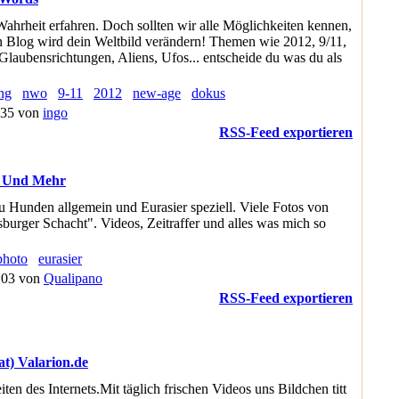
 Wahrheit erfahren. Doch sollten wir alle Möglichkeiten kennen,
n Blog wird dein Weltbild verändern! Themen wie 2012, 9/11,
laubensrichtungen, Aliens, Ufos... entscheide du was du als
ng
nwo
9-11
2012
new-age
dokus
:35 von
ingo
RSS-Feed exportieren
s Und Mehr
zu Hunden allgemein und Eurasier speziell. Viele Fotos von
urger Schacht". Videos, Zeitraffer und alles was mich so
photo
eurasier
5:03 von
Qualipano
RSS-Feed exportieren
at) Valarion.de
iten des Internets.Mit täglich frischen Videos uns Bildchen titt