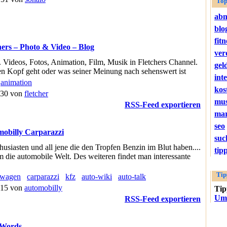
Top
ab
blo
fitn
hers – Photo & Video – Blog
ver
 Videos, Fotos, Animation, Film, Musik in Fletchers Channel.
gel
en Kopf geht oder was seiner Meinung nach sehenswert ist
int
animation
kos
:30 von
fletcher
mus
RSS-Feed exportieren
mar
seo
obilly Carparazzi
suc
husiasten und all jene die den Tropfen Benzin im Blut haben....
tip
m die automobile Welt. Des weiteren findet man interessante
Tip
twagen
carparazzi
kfz
auto-wiki
auto-talk
:15 von
automobilly
Ti
Umw
RSS-Feed exportieren
 Words