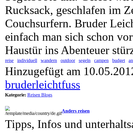
Rucksack, geschlafen im Ze
Couchsurfern. Bruder Leich
einfach man sich schon vor
Haustür ins Abenteuer stür
reise
individuell
wandern
outdoor
segeln
campen
budget
an
Hinzugefügt am 10.05.2012
bruderleichtfuss
Kategorie:
Reisen Blogs
Anders reisen
Tipps, Infos und unterhal