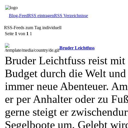
Blog-Feed
RSS eintragen
RSS Verzeichnisse
RSS-Feeds zum Tag individuell
Seite
1
von
1
1
Bruder Leichtfuss
Bruder Leichtfuss reist mit
Budget durch die Welt und 
immer neue Abenteuer. Am
er per Anhalter oder zu Fuß
gerne steigt er zwischendu
Segelboote um. Gelebt wir