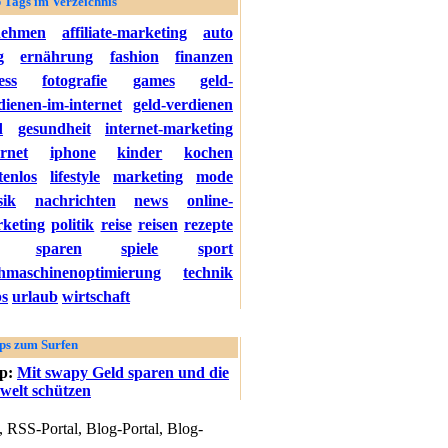
 Tags im Verzeichnis
nehmen
affiliate-marketing
auto
g
ernährung
fashion
finanzen
ess
fotografie
games
geld-
dienen-im-internet
geld-verdienen
d
gesundheit
internet-marketing
ernet
iphone
kinder
kochen
tenlos
lifestyle
marketing
mode
ik
nachrichten
news
online-
keting
politik
reise
reisen
rezepte
sparen
spiele
sport
hmaschinenoptimierung
technik
ps
urlaub
wirtschaft
ps zum Surfen
pp:
Mit swapy Geld sparen und die
elt schützen
 RSS-Portal, Blog-Portal, Blog-