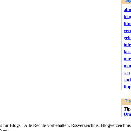
Top
ab
blo
fitn
ver
gel
int
kos
mus
mar
seo
suc
tip
Tip
Ti
Umw
für Blogs - Alle Rechte vorbehalten. Rssverzeichnis, Blogverzeichnis,
-News