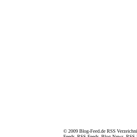
© 2009 Blog-Feed.de RSS Verzeichnis 
Feeds, RSS-Feeds, Blog-News, RSS