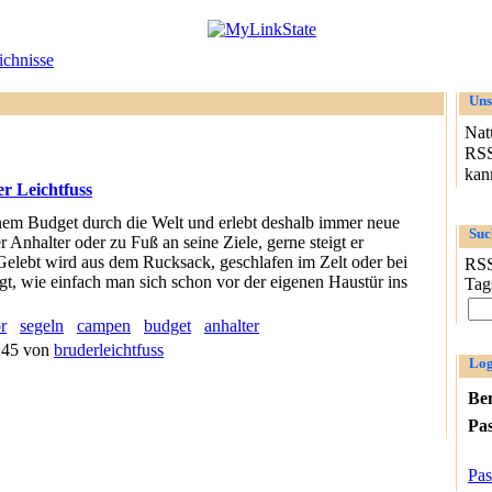
chnisse
Uns
Nat
RSS
kann
r Leichtfuss
einem Budget durch die Welt und erlebt deshalb immer neue
Suc
Anhalter oder zu Fuß an seine Ziele, gerne steigt er
elebt wird aus dem Rucksack, geschlafen im Zelt oder bei
RSS
gt, wie einfach man sich schon vor der eigenen Haustür ins
Tag
r
segeln
campen
budget
anhalter
2:45 von
bruderleichtfuss
Log
Be
Pa
Pas