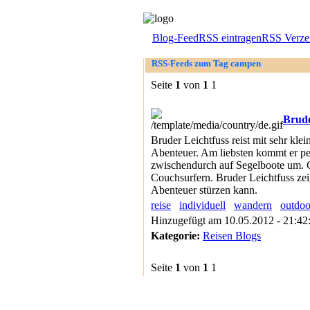
Blog-Feed
RSS eintragen
RSS Verzei
RSS-Feeds zum Tag campen
Seite
1
von
1
1
Brude
Bruder Leichtfuss reist mit sehr kl
Abenteuer. Am liebsten kommt er per 
zwischendurch auf Segelboote um. G
Couchsurfern. Bruder Leichtfuss zei
Abenteuer stürzen kann.
reise
individuell
wandern
outdoo
Hinzugefügt am 10.05.2012 - 21:4
Kategorie:
Reisen Blogs
Seite
1
von
1
1