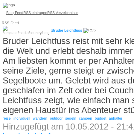
Blog-Feed
RSS eintragen
RSS Verzeichnisse
RSS-Feed
Bruder Leichtfuss
Bruder Leichtfuss reist mit sehr 
die Welt und erlebt deshalb imme
Am liebsten kommt er per Anhalte
seine Ziele, gerne steigt er zwisc
Segelboote um. Gelebt wird aus 
geschlafen im Zelt oder bei Couch
Leichtfuss zeigt, wie einfach man 
eigenen Haustür ins Abenteuer st
reise
individuell
wandern
outdoor
segeln
campen
budget
anhalter
Hinzugefügt am 10.05.2012 - 21:4