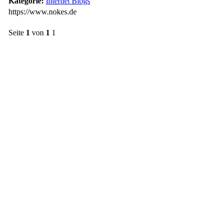
Kategorie:
Internet Blogs
https://www.nokes.de
Seite
1
von
1
1