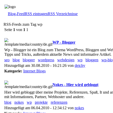
Blog-Feed
RSS eintragen
RSS Verzeichnisse
RSS-Feeds zum Tag wp
Seite
1
von
1
1
WP - Blogger
Wp - Blogger ist ein Blog zum Thema WordPress, Bloggen und Webd
Tipps und Tricks, außerdem aktuelle News und informative Artikel.
seo
blog
blogger
wordpress
webdesign
wp
bloggen
wp-blo
Hinzugefügt am 30.08.2010 - 16:21:26 von
deichy
Kategorie:
Internet Blogs
Nokes - Hier wird gebloggt
Hier wird gebloggt über meine Projekte, Referenzen, Spaß, It und a
mit Informationen, Partner, Webhoster und andere.
blog
nokes
wp
projekte
referenzen
Hinzugefügt am 06.04.2010 - 12:34:12 von
nokes