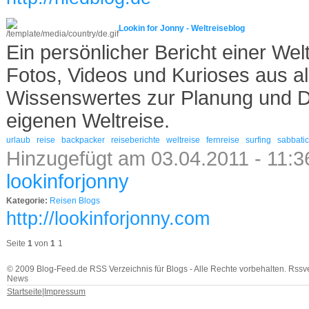
Lookin for Jonny - Weltreiseblog
Ein persönlicher Bericht einer Welt
Fotos, Videos und Kurioses aus all
Wissenswertes zur Planung und D
eigenen Weltreise.
urlaub
reise
backpacker
reiseberichte
weltreise
fernreise
surfing
sabbatic
Hinzugefügt am 03.04.2011 - 11:3
lookinforjonny
Kategorie:
Reisen Blogs
http://lookinforjonny.com
Seite
1
von
1
1
© 2009 Blog-Feed.de RSS Verzeichnis für Blogs - Alle Rechte vorbehalten. Rssv
News
Startseite
|
Impressum