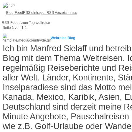
Blog-Feed
RSS eintragen
RSS Verzeichnisse
RSS-Feeds zum Tag weltreise
Seite
1
von
1
1
Weltreise Blog
Ich bin Manfred Sielaff und betre
Blog mit dem Thema Weltreisen. Ic
regelmäßig Reiseberichte und Re
aller Welt. Länder, Kontinente, St
Inselparadiese sind das Motto me
Kanada, Mexico, Karibik, Asien, 
Deutschland sind derzeit meine R
Minute Angebote, Pauschalreisen 
wie z.B. Golf-Urlaube oder Wande