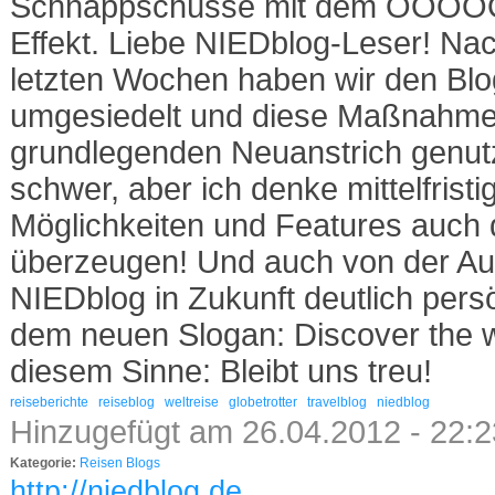
Schnappschüsse mit dem OOO
Effekt. Liebe NIEDblog-Leser! Na
letzten Wochen haben wir den Blo
umgesiedelt und diese Maßnahme 
grundlegenden Neuanstrich genutzt.
schwer, aber ich denke mittelfrist
Möglichkeiten und Features auch d
überzeugen! Und auch von der Au
NIEDblog in Zukunft deutlich persö
dem neuen Slogan: Discover the wo
diesem Sinne: Bleibt uns treu!
reiseberichte
reiseblog
weltreise
globetrotter
travelblog
niedblog
Hinzugefügt am 26.04.2012 - 22:
Kategorie:
Reisen Blogs
http://niedblog.de