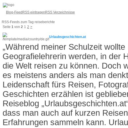
Blog-Feed
RSS eintragen
RSS Verzeichnisse
RSS-Feeds zum Tag reiseberichte
Seite
1
von
2
1
2
>
Urlaubsgeschichten.at
„Während meiner Schulzeit wollte
Geografielehrerin werden, in der 
die Welt reisen zu können. Doch w
es meistens anders als man denkt.
Leidenschaft fürs Reisen, Fotogra
Geschichten erzählen ist geblieb
Reiseblog „Urlaubsgeschichten.at“
dass man auch auf kurzen Reisen 
Erfahrungen sammeln kann. Urlaub