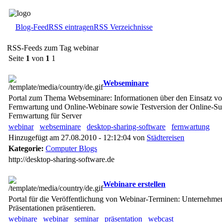
Blog-Feed
RSS eintragen
RSS Verzeichnisse
RSS-Feeds zum Tag webinar
Seite
1
von
1
1
Webseminare
Portal zum Thema Webseminare: Informationen über den Einsatz v
Fernwartung und Online-Webinare sowie Testversion der Online-Su
Fernwartung für Server
webinar
webseminare
desktop-sharing-software
fernwartung
Hinzugefügt am 27.08.2010 - 12:12:04 von
Städtereisen
Kategorie:
Computer Blogs
http://desktop-sharing-software.de
Webinare erstellen
Portal für die Veröffentlichung von Webinar-Terminen: Unternehme
Präsentationen präsentieren.
webinare
webinar
seminar
präsentation
webcast