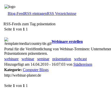
Blog-Feed
RSS eintragen
RSS Verzeichnisse
RSS-Feeds zum Tag präsentation
Seite
1
von
1
1
Webinare erstellen
Portal für die Veröffentlichung von Webinar-Terminen: Unternehme
Präsentationen präsentieren.
webinare
webinar
seminar
präsentation
webcast
Hinzugefügt am 14.04.2010 - 16:07:03 von
Städtereisen
Kategorie:
Computer Blogs
http://webinar-planer.de
Seite
1
von
1
1