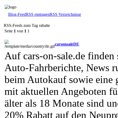
Blog-Feed
RSS eintragen
RSS Verzeichnisse
RSS-Feeds zum Tag rabatte
Seite
1
von
1
1
carsonsaleDE
Auf cars-on-sale.de finden 
Auto-Fahrberichte, News 
beim Autokauf sowie eine
mit aktuellen Angeboten fü
älter als 18 Monate sind u
20% Rabatt auf den Neuprei