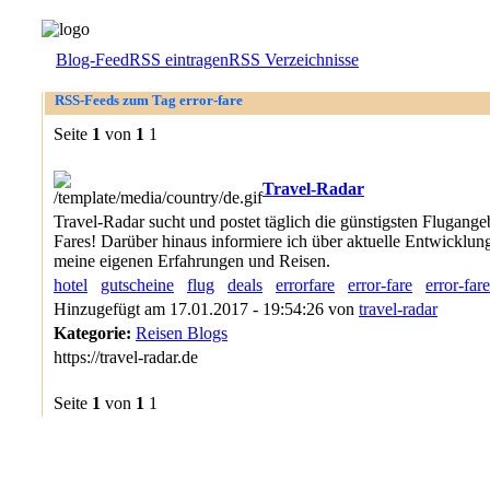
Blog-Feed
RSS eintragen
RSS Verzeichnisse
RSS-Feeds zum Tag error-fare
Seite
1
von
1
1
Travel-Radar
Travel-Radar sucht und postet täglich die günstigsten Flugange
Fares! Darüber hinaus informiere ich über aktuelle Entwicklun
meine eigenen Erfahrungen und Reisen.
hotel
gutscheine
flug
deals
errorfare
error-fare
error-far
Hinzugefügt am 17.01.2017 - 19:54:26 von
travel-radar
Kategorie:
Reisen Blogs
https://travel-radar.de
Seite
1
von
1
1