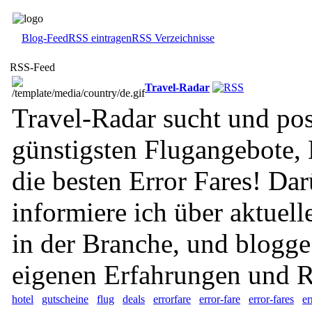
Blog-Feed
RSS eintragen
RSS Verzeichnisse
RSS-Feed
Travel-Radar
Travel-Radar sucht und post
günstigsten Flugangebote, 
die besten Error Fares! Da
informiere ich über aktuel
in der Branche, und blogg
eigenen Erfahrungen und R
hotel
gutscheine
flug
deals
errorfare
error-fare
error-fares
er