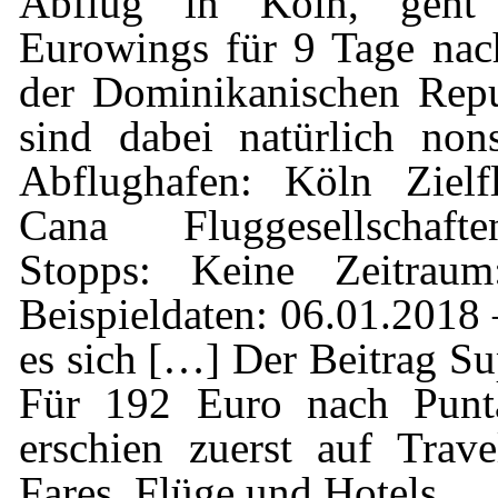
Abflug in Köln, geht
Eurowings für 9 Tage nac
der Dominikanischen Repu
sind dabei natürlich non
Abflughafen: Köln Zielf
Cana Fluggesellschaft
Stopps: Keine Zeitrau
Beispieldaten: 06.01.2018
es sich […] Der Beitrag Su
Für 192 Euro nach Punta
erschien zuerst auf Trav
Fares, Flüge und Hotels.