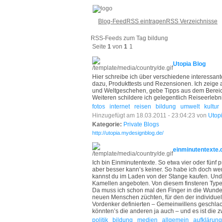
Blog-Feed
RSS eintragen
RSS Verzeichnisse
RSS-Feeds zum Tag bildung
Seite
1
von
1
1
Utopia Blog
Hier schreibe ich über verschiedene interess
dazu, Produkttests und Rezensionen. Ich zeige a
und Weltgeschehen, gebe Tipps aus dem Bereic
Weiteren schildere ich gelegentlich Reiseerlebn
fotos
internet
reisen
bildung
umwelt
kultur
Hinzugefügt am 18.03.2011 - 23:04:23 von
Utop
Kategorie:
Private Blogs
http://utopia.mydesignblog.de/
einminutentexte.
Ich bin Einminutentexte. So etwa vier oder fünf
aber besser kann’s keiner. So habe ich doch wen
kannst du im Laden von der Stange kaufen. Und a
Kamellen angeboten. Von diesem finsteren Type
Da muss ich schon mal den Finger in die Wunde
neuen Menschen züchten, für den der individuelle
Vordenker definierten – Gemeinwillens geschlac
könnten’s die anderen ja auch – und es ist die 
politik
bildung
medien
allgemein
aufklärung