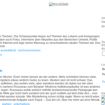
Un
Na
de
ante Themen. Die Schwerpunkte liegen auf Themen des Lebens und Anregungen
ber auch Fotos, informiere über Aktuelles aus den Bereichen Umwelt, Politik
Su
h Internet und lege meine Meinung zu verschiedenen akuten Themen dar. Des
RS
isse.
du
produkttests
buchrezensionen
ia
Lo
B
de
P
 pro Woche. Einer immer besser als der andere. Mehr schreiben können viele,
igstens etwas wirklich Gutes zu lesen. Modern sein ist nicht schwer. Das
P
ufklären, das wollen viele, aber meistens werden dir dabei nur die ollen
n namens Rousseau zum Beispiel. Moderne Aufklärungskultur ist was anderes.
 legen: Rousseau wollte wirklich mithilfe dunkelschwärzester Pädagogik den
 Wille gar nicht mehr existiert und der auch notfalls auf dem Altar des – vom
Ka
htet werden müsste. Wie Müntefering schon richtig sagte: Wenn es leicht wäre,
zweitschönste Aufgabe nach Papst. – Das bin ich. Aber nie mehr als eine Minute.
wahlen
unterhaltung