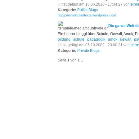
Hinzugefügt am 10.06.2010 - 17:34:27 von
einm
Kategorie:
Politik Blogs
https://einminutentexte.wordpress.com
Die ganze Welt 
Ein Lehrer bloggt über Schule, Gewalt, Amok, 
bildung
schule
pädagogik
amok
gewalt
ps
Hinzugefügt am 05.10.2009 - 23:00:21 von
cdro
Kategorie:
Private Blogs
Seite
1
von
1
1