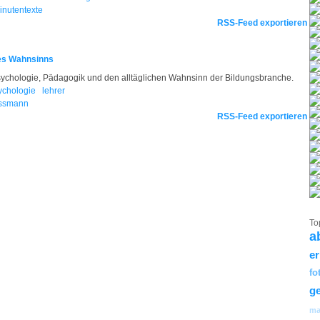
inutentexte
RSS-Feed exportieren
des Wahnsinns
Psychologie, Pädagogik und den alltäglichen Wahnsinn der Bildungsbranche.
ychologie
lehrer
ssmann
RSS-Feed exportieren
To
a
e
fo
ge
ma