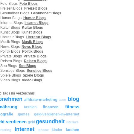
Foto Blogs
Freizeit Blogs
Gesundheit Blogs
Humor Blogs
Internet Blogs
Kultur Blogs
Kunst Blogs
Literatur Blogs
Musik Blogs
News Blogs
Politik Blogs
Private Blogs
Reisen Blogs
Seo Blogs
Sonstige Blogs
Spiele Blogs
Video Blogs
p Tags im Verzeichnis
bnehmen
blog
affiliate-marketing
auto
rnährung
fitness
finanzen
fashion
tografie
games
geld-verdienen-im-internet
gesundheit
ld-verdienen
geld
internet-
internet
kochen
kinder
rketing
iphone