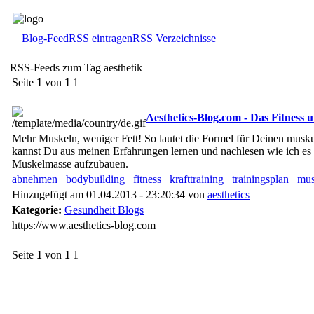
Blog-Feed
RSS eintragen
RSS Verzeichnisse
RSS-Feeds zum Tag aesthetik
Seite
1
von
1
1
Aesthetics-Blog.com - Das Fitness u
Mehr Muskeln, weniger Fett! So lautet die Formel für Deinen musku
kannst Du aus meinen Erfahrungen lernen und nachlesen wie ich es s
Muskelmasse aufzubauen.
abnehmen
bodybuilding
fitness
krafttraining
trainingsplan
mus
Hinzugefügt am 01.04.2013 - 23:20:34 von
aesthetics
Kategorie:
Gesundheit Blogs
https://www.aesthetics-blog.com
Seite
1
von
1
1