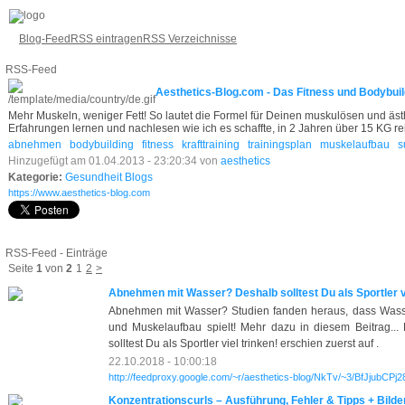
Blog-Feed
RSS eintragen
RSS Verzeichnisse
RSS-Feed
Aesthetics-Blog.com - Das Fitness und Bodybuild
Mehr Muskeln, weniger Fett! So lautet die Formel für Deinen muskulösen und äs
Erfahrungen lernen und nachlesen wie ich es schaffte, in 2 Jahren über 15 KG 
abnehmen
bodybuilding
fitness
krafttraining
trainingsplan
muskelaufbau
s
Hinzugefügt am 01.04.2013 - 23:20:34 von
aesthetics
Kategorie:
Gesundheit Blogs
https://www.aesthetics-blog.com
RSS-Feed - Einträge
Seite
1
von
2
1
2
>
Abnehmen mit Wasser? Deshalb solltest Du als Sportler vi
Abnehmen mit Wasser? Studien fanden heraus, dass Wass
und Muskelaufbau spielt! Mehr dazu in diesem Beitrag..
solltest Du als Sportler viel trinken! erschien zuerst auf .
22.10.2018 - 10:00:18
http://feedproxy.google.com/~r/aesthetics-blog/NkTv/~3/BfJjubCPj2
Konzentrationscurls – Ausführung, Fehler & Tipps + Bilde