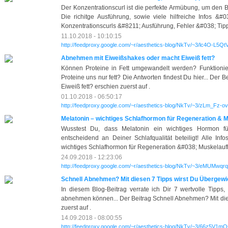
Der Konzentrationscurl ist die perfekte Armübung, um den B
Die richitge Ausführung, sowie viele hilfreiche Infos &#03
Konzentrationscurls &#8211; Ausführung, Fehler &#038; Tipps
11.10.2018 - 10:10:15
http://feedproxy.google.com/~r/aesthetics-blog/NkTv/~3/lc4O-L5Qt
Abnehmen mit Eiweißshakes oder macht Eiweiß fett?
Können Proteine in Fett umgewandelt werden? Funktioni
Proteine uns nur fett? Die Antworten findest Du hier... De
Eiweiß fett? erschien zuerst auf .
01.10.2018 - 06:50:17
http://feedproxy.google.com/~r/aesthetics-blog/NkTv/~3/zLm_Fz-o
Melatonin – wichtiges Schlafhormon für Regeneration & 
Wusstest Du, dass Melatonin ein wichtiges Hormon fü
entscheidend an Deiner Schlafqualität beteiligt! Alle Inf
wichtiges Schlafhormon für Regeneration &#038; Muskelaufb
24.09.2018 - 12:23:06
http://feedproxy.google.com/~r/aesthetics-blog/NkTv/~3/eMUMwqr
Schnell Abnehmen? Mit diesen 7 Tipps wirst Du Übergewi
In diesem Blog-Beitrag verrate ich Dir 7 wertvolle Tipp
abnehmen können... Der Beitrag Schnell Abnehmen? Mit dies
zuerst auf .
14.09.2018 - 08:00:55
http://feedproxy.google.com/~r/aesthetics-blog/NkTv/~3/66z5V1mQ