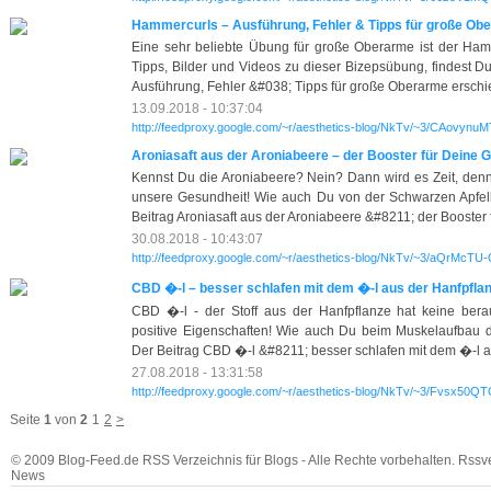
Hammercurls – Ausführung, Fehler & Tipps für große Ob
Eine sehr beliebte Übung für große Oberarme ist der Hamm
Tipps, Bilder und Videos zu dieser Bizepsübung, findest Du
Ausführung, Fehler &#038; Tipps für große Oberarme erschie
13.09.2018 - 10:37:04
http://feedproxy.google.com/~r/aesthetics-blog/NkTv/~3/CAovynuM
Aroniasaft aus der Aroniabeere – der Booster für Deine 
Kennst Du die Aroniabeere? Nein? Dann wird es Zeit, denn 
unsere Gesundheit! Wie auch Du von der Schwarzen Apfelbee
Beitrag Aroniasaft aus der Aroniabeere &#8211; der Booster 
30.08.2018 - 10:43:07
http://feedproxy.google.com/~r/aesthetics-blog/NkTv/~3/aQrMcTU
CBD �-l – besser schlafen mit dem �-l aus der Hanfpfla
CBD �-l - der Stoff aus der Hanfpflanze hat keine ber
positive Eigenschaften! Wie auch Du beim Muskelaufbau davo
Der Beitrag CBD �-l &#8211; besser schlafen mit dem �-l au
27.08.2018 - 13:31:58
http://feedproxy.google.com/~r/aesthetics-blog/NkTv/~3/Fvsx50Q
Seite
1
von
2
1
2
>
© 2009 Blog-Feed.de RSS Verzeichnis für Blogs - Alle Rechte vorbehalten. Rssv
News