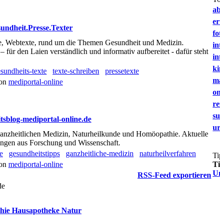
a
e
undheit.Presse.Texter
fo
xte, Webtexte, rund um die Themen Gesundheit und Medizin.
in
ür den Laien verständlich und informativ aufbereitet - dafür steht
in
ki
sundheits-texte
texte-schreiben
pressetexte
m
von
mediportal-online
on
re
s
tsblog-mediportal-online.de
u
ganzheitlichen Medizin, Naturheilkunde und Homöopathie. Aktuelle
ngen aus Forschung und Wissenschaft.
e
gesundheitstipps
ganzheitliche-medizin
naturheilverfahren
Ti
T
von
mediportal-online
U
RSS-Feed exportieren
de
hie Hausapotheke Natur