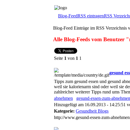
Blog-Feed
RSS eintragen
RSS Verzeich
Blog-Feed Einträge im RSS Verzeichnis v
Alle Blog-Feeds vom Benutzer "m
Seite
1
von
1
1
gesund es
Tipps zum gesund essen und gesund abneh
weil sie kalorienarm sind oder weil sie de
zahlreicher weiterer Tipps rund ums Th
abnehmen
gesund-essen-zum-abnehme
Hinzugefügt am 16.09.2013 - 14:25:51 
Kategorie:
Gesundheit Blogs
http://www.gesund-essen-zum-abnehmen