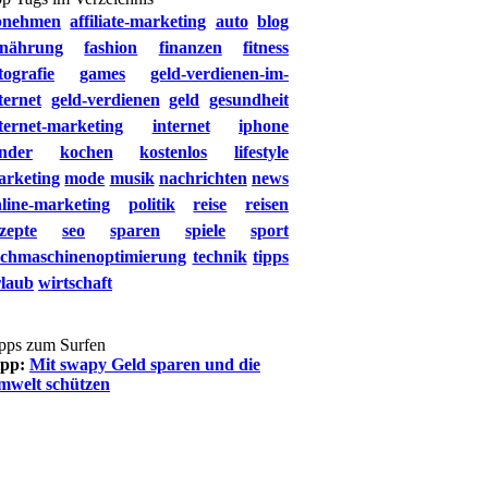
bnehmen
affiliate-marketing
auto
blog
rnährung
fashion
finanzen
fitness
tografie
games
geld-verdienen-im-
ternet
geld-verdienen
geld
gesundheit
ternet-marketing
internet
iphone
nder
kochen
kostenlos
lifestyle
arketing
mode
musik
nachrichten
news
line-marketing
politik
reise
reisen
zepte
seo
sparen
spiele
sport
uchmaschinenoptimierung
technik
tipps
rlaub
wirtschaft
pps zum Surfen
ipp:
Mit swapy Geld sparen und die
mwelt schützen