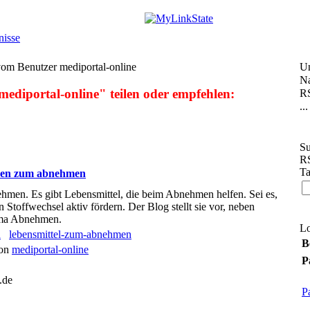
nisse
om Benutzer mediportal-online
U
Na
ediportal-online" teilen oder empfehlen:
RS
...
Su
RS
Ta
sen zum abnehmen
men. Es gibt Lebensmittel, die beim Abnehmen helfen. Sei es,
n Stoffwechsel aktiv fördern. Der Blog stellt sie vor, neben
ema Abnehmen.
L
n
lebensmittel-zum-abnehmen
B
von
mediportal-online
P
.de
P