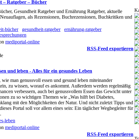
t – Ratgeber – Bücher
Ka
 Bücher, Gesundheit Ratgeber und Ernährung Ratgeber, aktuelle
Neuauflagen, als Rezensionen, Buchrezensionen, Buchkritiken und
it-bücher
gesundheit-ratgeber
ernährung-ratgeber
esprechungen
von
mediportal-online
RSS-Feed exportieren
de
en und leben - Alles für ein gesundes Leben
, wie man genussvoll essen und gesund leben miteinander
darin, zu wissen, worauf es ankommt. Außerdem werden regelmäßig
Chancen verbessern, auch bei genussvollem Essen das Gewicht unter
tionen zu so wichtigen Themen wie „Was hilft bei Diabetes,
klang mit den Möglichkeiten der Natur. Und nicht zuletzt Tipps und
ses Portal soll vor allem eines sein: Ein täglicher Wegbegleiter für
.
es-leben
von
mediportal-online
RSS-Feed exportieren
To