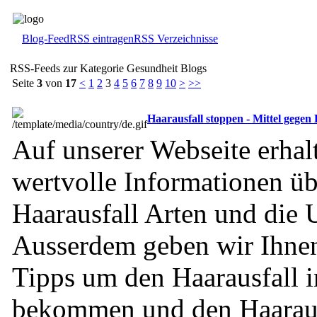
Blog-Feed
RSS eintragen
RSS Verzeichnisse
RSS-Feeds zur Kategorie Gesundheit Blogs
Seite
3
von
17
<
1
2
3
4
5
6
7
8
9
10
>
>>
Haarausfall stoppen - Mittel gegen 
Auf unserer Webseite erhalt
wertvolle Informationen üb
Haarausfall Arten und die 
Ausserdem geben wir Ihnen
Tipps um den Haarausfall i
bekommen und den Haaraus