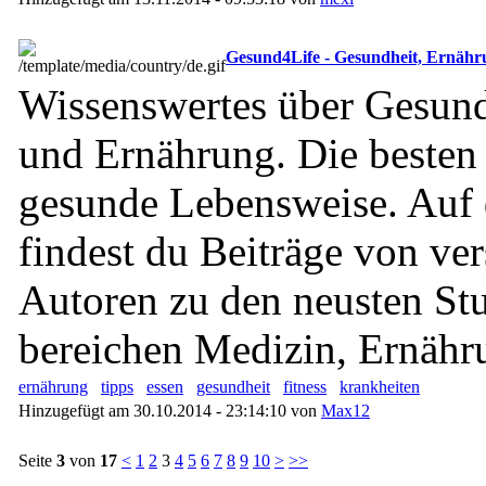
Gesund4Life - Gesundheit, Ernähr
Wissenswertes über Gesundh
und Ernährung. Die besten 
gesunde Lebensweise. Auf
findest du Beiträge von ve
Autoren zu den neusten St
bereichen Medizin, Ernähr
ernährung
tipps
essen
gesundheit
fitness
krankheiten
Hinzugefügt am 30.10.2014 - 23:14:10 von
Max12
Seite
3
von
17
<
1
2
3
4
5
6
7
8
9
10
>
>>