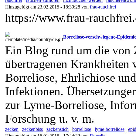
rauchfrei
rauchen-aufhören
nichtraucher-werden
raucherentwöh
Hinzugefügt am 23.02.2015 - 18:30:28 von
frau-rauchfrei
https://www.frau-rauchfrei
Borreliose-verschwiegene-Epidemi
Ein Blog rund um die von
übertragenen Krankheiten
Borreliose, Ehrlichiose un
Infektionen. Übersetzunge
zur Lyme-Borreliose, Infor
Forschung u. v. m.
zecken
zeckenbiss
zeckenstich
borreliose
lyme-borreliose
epi
Hinzugefügt am 16.01.2015 - 17:44:32 von
Borrelia