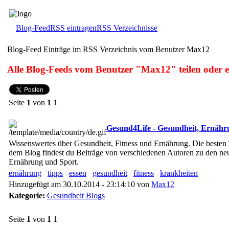
Blog-Feed
RSS eintragen
RSS Verzeichnisse
Blog-Feed Einträge im RSS Verzeichnis vom Benutzer Max12
Alle Blog-Feeds vom Benutzer "Max12" teilen oder 
Seite
1
von
1
1
Gesund4Life - Gesundheit, Ernähr
Wissenswertes über Gesundheit, Fitness und Ernährung. Die besten
dem Blog findest du Beiträge von verschiedenen Autoren zu den neu
Ernährung und Sport.
ernährung
tipps
essen
gesundheit
fitness
krankheiten
Hinzugefügt am 30.10.2014 - 23:14:10 von
Max12
Kategorie:
Gesundheit Blogs
Seite
1
von
1
1