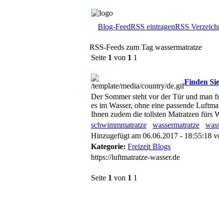
Blog-Feed
RSS eintragen
RSS Verzeich
RSS-Feeds zum Tag wassermatratze
Seite
1
von
1
1
Finden Sie
Der Sommer steht vor der Tür und man fr
es im Wasser, ohne eine passende Luftma
Ihnen zudem die tollsten Matratzen fürs 
schwimmmatratze
wassermatratze
wass
Hinzugefügt am 06.06.2017 - 18:55:18 
Kategorie:
Freizeit Blogs
https://luftmatratze-wasser.de
Seite
1
von
1
1