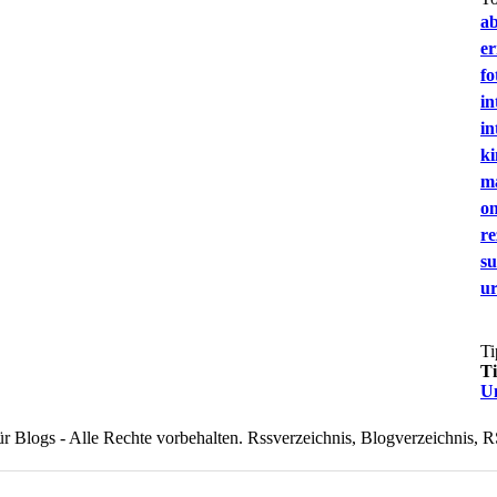
a
e
fo
in
in
ki
m
on
re
s
u
Ti
T
U
 Blogs - Alle Rechte vorbehalten. Rssverzeichnis, Blogverzeichnis, R