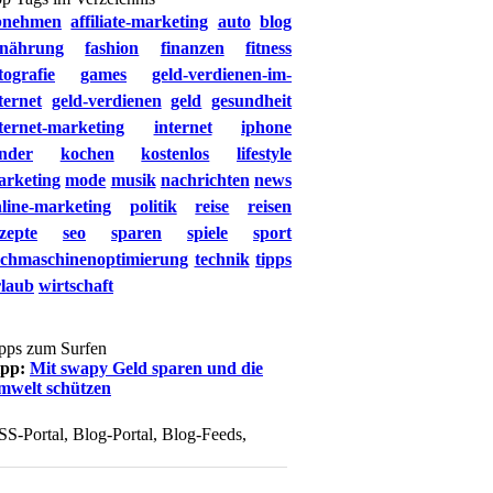
bnehmen
affiliate-marketing
auto
blog
rnährung
fashion
finanzen
fitness
tografie
games
geld-verdienen-im-
ternet
geld-verdienen
geld
gesundheit
ternet-marketing
internet
iphone
nder
kochen
kostenlos
lifestyle
arketing
mode
musik
nachrichten
news
line-marketing
politik
reise
reisen
zepte
seo
sparen
spiele
sport
uchmaschinenoptimierung
technik
tipps
rlaub
wirtschaft
pps zum Surfen
ipp:
Mit swapy Geld sparen und die
mwelt schützen
SS-Portal, Blog-Portal, Blog-Feeds,