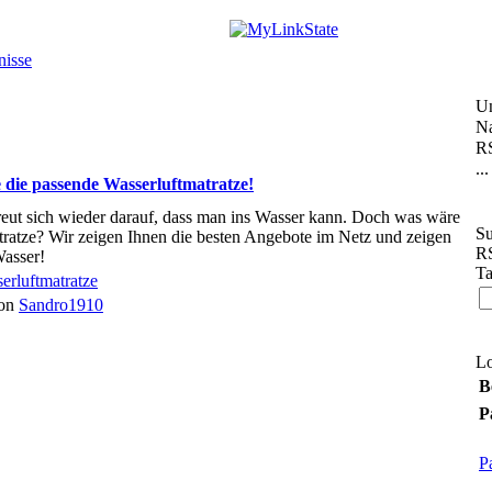
nisse
U
Na
RS
...
 die passende Wasserluftmatratze!
eut sich wieder darauf, dass man ins Wasser kann. Doch was wäre
Su
tratze? Wir zeigen Ihnen die besten Angebote im Netz und zeigen
RS
Wasser!
Ta
erluftmatratze
von
Sandro1910
L
B
P
P