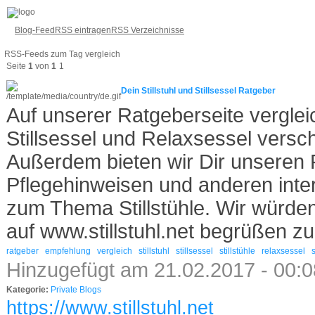
Blog-Feed
RSS eintragen
RSS Verzeichnisse
RSS-Feeds zum Tag vergleich
Seite
1
von
1
1
Dein Stillstuhl und Stillsessel Ratgeber
Auf unserer Ratgeberseite vergleich
Stillsessel und Relaxsessel versch
Außerdem bieten wir Dir unseren 
Pflegehinweisen und anderen int
zum Thema Stillstühle. Wir würden
auf www.stillstuhl.net begrüßen zu
ratgeber
empfehlung
vergleich
stillstuhl
stillsessel
stillstühle
relaxsessel
Hinzugefügt am 21.02.2017 - 00:
Kategorie:
Private Blogs
https://www.stillstuhl.net