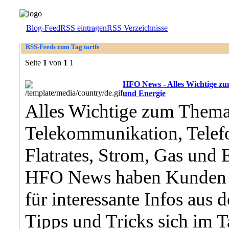
Blog-Feed
RSS eintragen
RSS Verzeichnisse
RSS-Feeds zum Tag tarife
Seite
1
von
1
1
HFO News - Alles Wichtige 
und Energie
Alles Wichtige zum Them
Telekommunikation, Telefo
Flatrates, Strom, Gas und 
HFO News haben Kunden e
für interessante Infos aus 
Tipps und Tricks sich im T