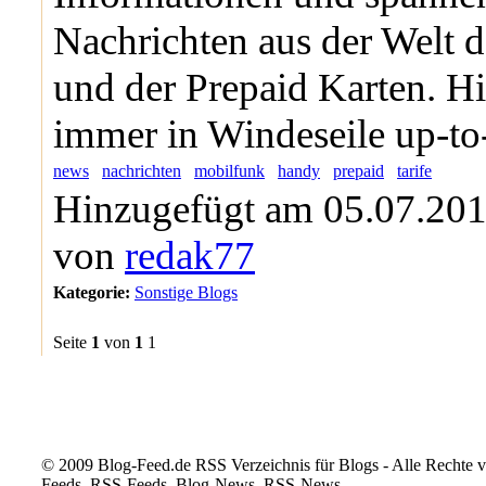
Nachrichten aus der Welt 
und der Prepaid Karten. Hi
immer in Windeseile up-to
news
nachrichten
mobilfunk
handy
prepaid
tarife
Hinzugefügt am 05.07.201
von
redak77
Kategorie:
Sonstige Blogs
Seite
1
von
1
1
© 2009 Blog-Feed.de RSS Verzeichnis für Blogs - Alle Rechte vo
Feeds, RSS-Feeds, Blog-News, RSS-News