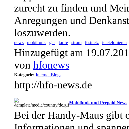
zurecht zu finden und Mei
Anregungen und Denkans
loszuwerden.
news
mobilfunk
gas
tarife
strom
festnetz
tetelefonieren
Hinzugefügt am 19.07.201
von
hfonews
Kategorie:
Internet Blogs
http://hfo-news.de
Mobilfunk und Prepaid News
Bei der Handy-Maus gibt e
Informationen und spanne