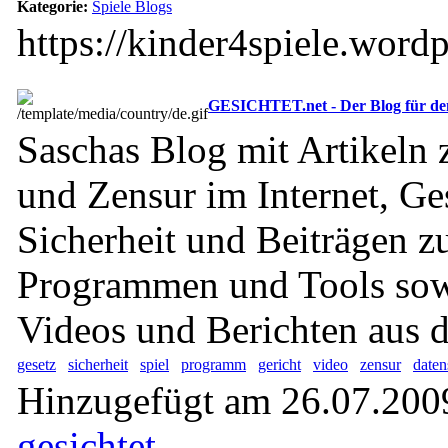
Kategorie:
Spiele Blogs
https://kinder4spiele.word
GESICHTET.net - Der Blog für den
Saschas Blog mit Artikeln 
und Zensur im Internet, Ge
Sicherheit und Beiträgen z
Programmen und Tools sow
Videos und Berichten aus d
gesetz
sicherheit
spiel
programm
gericht
video
zensur
daten
Hinzugefügt am 26.07.2009
gesichtet