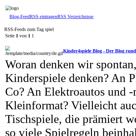
Blog-Feed
RSS eintragen
RSS Verzeichnisse
RSS-Feeds zum Tag spiel
Seite
1
von
1
1
Kinder4spiele Blog - Der Blog run
Woran denken wir spontan,
Kinderspiele denken? An P
Co? An Elektroautos und -
Kleinformat? Vielleicht au
Tischspiele, die prämiert 
so viele Spielregeln beinha