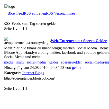
Blog-Feed
RSS eintragen
RSS Verzeichnisse
RSS-Feeds zum Tag soeren-gelder
Seite
1
von
1
1
Web-Entrepreneur Soeren Gelder
Mein Ziel: Sie finanziell unabhaengig machen. Social Media Themen
iPhone App, Handywerbung, twitter, facebook und youtube gehoer
Social Media und mehr.
media
smm
social-media
gelder
soeren-gelder
social-media-m
Hinzugefügt am 24.08.2010 - 20:34:58 von
gelder
Kategorie:
Internet Blogs
http://soerengelder.blogspot.com/
Seite
1
von
1
1