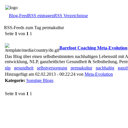
Blog-Feed
RSS eintragen
RSS Verzeichnisse
RSS-Feeds zum Tag permakultur
Seite
1
von
1
1
Barefoot Coaching Meta-Evolution
Das Blog über einen selbstbestimmten nachhaltigen Lebensstil mit A
entwicklung, NLP, ganzheitlicher Gesundheit & Selbstheilung, Perma
nlp
gesundheit
selbstversorgung
permakultur
nachhaltig
ganzh
Hinzugefügt am 02.02.2013 - 00:22:24 von
Meta-Evolution
Kategorie:
Sonstige Blogs
Seite
1
von
1
1