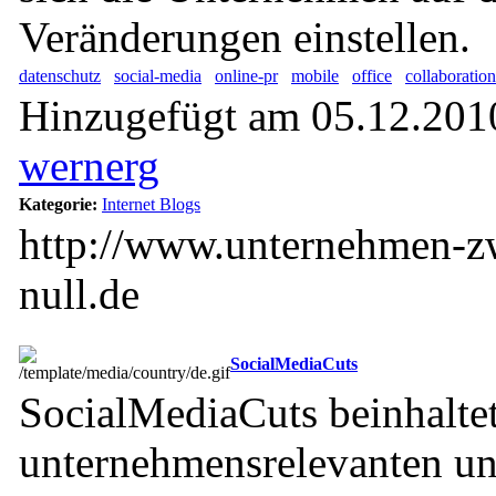
Veränderungen einstellen.
datenschutz
social-media
online-pr
mobile
office
collaboration
Hinzugefügt am 05.12.2010
wernerg
Kategorie:
Internet Blogs
http://www.unternehmen-z
null.de
SocialMediaCuts
SocialMediaCuts beinhaltet
unternehmensrelevanten un