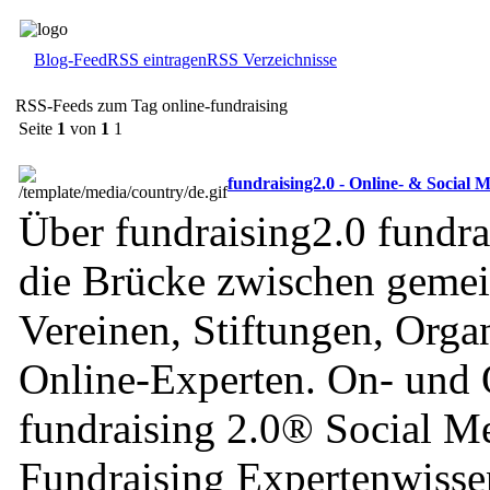
Blog-Feed
RSS eintragen
RSS Verzeichnisse
RSS-Feeds zum Tag online-fundraising
Seite
1
von
1
1
fundraising2.0 - Online- & Social 
Über fundraising2.0 fundra
die Brücke zwischen geme
Vereinen, Stiftungen, Orga
Online-Experten. On- und O
fundraising 2.0® Social M
Fundraising Expertenwisse