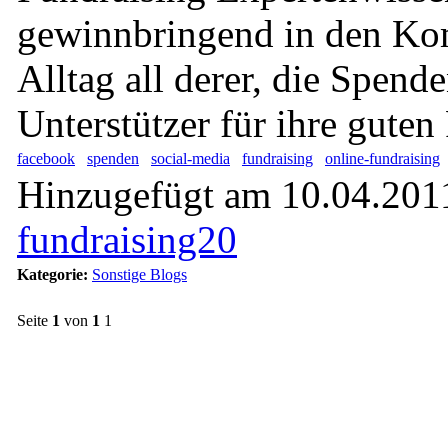
gewinnbringend in den Ko
Alltag all derer, die Spend
Unterstützer für ihre guten
facebook
spenden
social-media
fundraising
online-fundraising
Hinzugefügt am 10.04.2011
fundraising20
Kategorie:
Sonstige Blogs
Seite
1
von
1
1