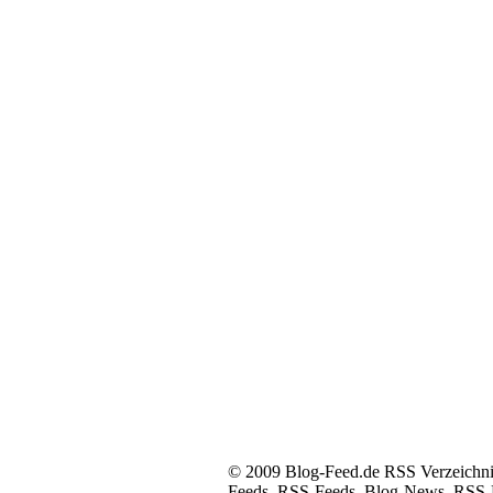
© 2009 Blog-Feed.de RSS Verzeichnis 
Feeds, RSS-Feeds, Blog-News, RSS