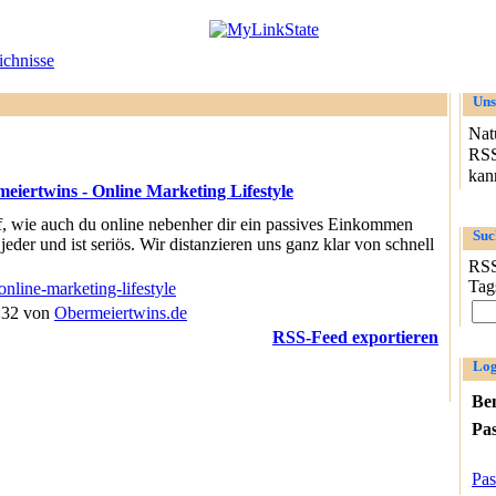
chnisse
Uns
Nat
RSS
kann
eiertwins - Online Marketing Lifestyle
f, wie auch du online nebenher dir ein passives Einkommen
Suc
eder und ist seriös. Wir distanzieren uns ganz klar von schnell
RSS
Tag
online-marketing-lifestyle
8:32 von
Obermeiertwins.de
RSS-Feed exportieren
Log
Be
Pa
Pas