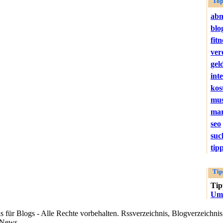
Top
ab
blo
fitn
ver
gel
int
kos
mus
mar
seo
suc
tip
Tip
Ti
Umw
für Blogs - Alle Rechte vorbehalten. Rssverzeichnis, Blogverzeichnis,
-News