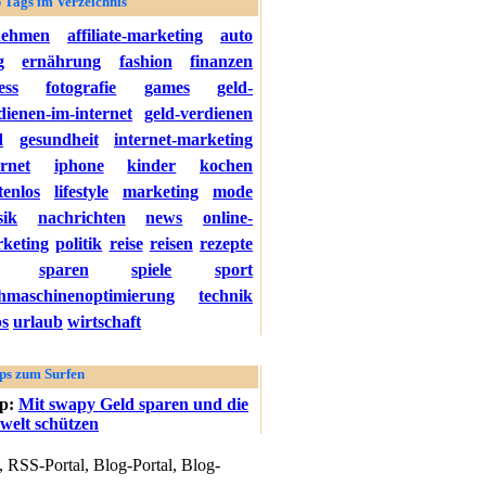
 Tags im Verzeichnis
nehmen
affiliate-marketing
auto
g
ernährung
fashion
finanzen
ess
fotografie
games
geld-
dienen-im-internet
geld-verdienen
d
gesundheit
internet-marketing
ernet
iphone
kinder
kochen
tenlos
lifestyle
marketing
mode
ik
nachrichten
news
online-
keting
politik
reise
reisen
rezepte
sparen
spiele
sport
hmaschinenoptimierung
technik
ps
urlaub
wirtschaft
ps zum Surfen
pp:
Mit swapy Geld sparen und die
elt schützen
 RSS-Portal, Blog-Portal, Blog-