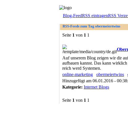
Blog-Feed
RSS eintragen
RSS Verzei
RSS-Feeds zum Tag obermeiertwins
Seite
1
von
1
1
Oberm
Auf unserem Blog zeigen wir dir au
aufbauen kannst. Das kann wirklich j
reich werd Systemen.
online-marketing
obermeiertwins
Hinzugefügt am 06.01.2016 - 00:3
Kategorie:
Internet Blogs
Seite
1
von
1
1