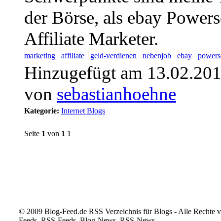
der Börse, als ebay Powerse
Affiliate Marketer.
marketing
affiliate
geld-verdienen
nebenjob
ebay
powerse
Hinzugefügt am 13.02.201
von
sebastianhoehne
Kategorie:
Internet Blogs
Seite
1
von
1
1
© 2009 Blog-Feed.de RSS Verzeichnis für Blogs - Alle Rechte vo
Feeds, RSS-Feeds, Blog-News, RSS-News