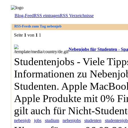
Blog-Feed
RSS eintragen
RSS Verzeichnisse
RSS-Feeds zum Tag nebenjob
Seite
1
von
1
1
Nebenjobs für Studenten - Spa
Studentenjobs - Viele Tipp
Informationen zu Nebenjob
Studenten. Apple MacBoo
Apple Produkte mit 0% Fi
gilt auch für Nicht-Student
nebenjob
jobs
studium
nebenjobs
studenten
studentenjob