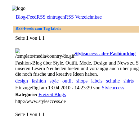
Blog-Feed
RSS eintragen
RSS Verzeichnisse
RSS-Feeds zum Tag labels
Seite
1
von
1
1
Styleaccess - der Fashionblog
Fashion-Blog über Style, Outfit, Mode, Design und News zu 
unseren Lesern Neuheiten bieten und vorrangig auch über jüng
die noch frische und kreative Ideen haben.
design
fashion
style
outfit
shops
labels
schuhe
shirts
Hinzugefügt am 13.04.2010 - 14:23:29 von
Styleaccess
Kategorie:
Freizeit Blogs
http://www.styleaccess.de
Seite
1
von
1
1