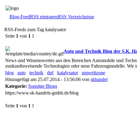
Blog-Feed
RSS eintragen
RSS Verzeichnisse
RSS-Feeds zum Tag katalysator
Seite
1
von
1
1
Auto und Technik Blog der S.K. 
News und Wissenswertes aus den Bereichen Automobile und Techn
zunkunftsweisende Technologien oder neue Fahrzeugmodelle. Wir i
blog
auto
technik
dpf
katalysator
umweltzone
Hinzugefügt am 25.07.2014 - 13:56:06 von
skhandel
Kategorie:
Sonstige Blogs
https://www.sk-handels-gmbh.de/blog
Seite
1
von
1
1