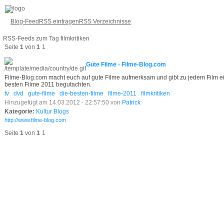
Blog-Feed
RSS eintragen
RSS Verzeichnisse
RSS-Feeds zum Tag filmkritiken
Seite
1
von
1
1
Gute Filme - Filme-Blog.com
Filme-Blog.com macht euch auf gute Filme aufmerksam und gibt zu jedem Film eine
besten Filme 2011 begutachten.
tv
dvd
gute-filme
die-besten-filme
filme-2011
filmkritiken
Hinzugefügt am 14.03.2012 - 22:57:50 von
Patrick
Kategorie:
Kultur Blogs
http://www.filme-blog.com
Seite
1
von
1
1