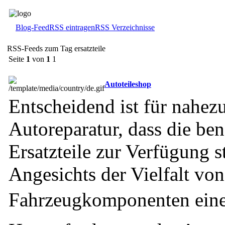
Blog-Feed
RSS eintragen
RSS Verzeichnisse
RSS-Feeds zum Tag ersatzteile
Seite
1
von
1
1
Autoteileshop
Entscheidend ist für nahez
Autoreparatur, dass die ben
Ersatzteile zur Verfügung s
Angesichts der Vielfalt v
Fahrzeugkomponenten eine