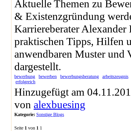
Aktuelle Themen zu Bewer
& Existenzgründung wer
Karriereberater Alexander
praktischen Tipps, Hilfen 
anwendbaren Muster und 
dargestellt.
bewerbung
bewerben
bewerbungsberatung
arbeitszeugnis
erfolgreich
Hinzugefügt am 04.11.201
von
alexbuesing
Kategorie:
Sonstige Blogs
Seite
1
von
1
1