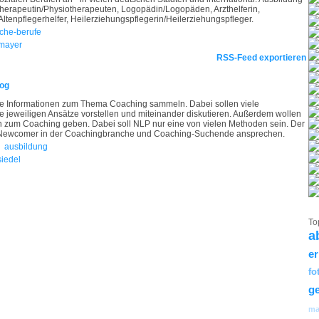
therapeutin/Physiotherapeuten, Logopädin/Logopäden, Arzthelferin,
/Altenpflegerhelfer, Heilerziehungspflegerin/Heilerziehungspfleger.
che-berufe
mayer
RSS-Feed exportieren
og
nte Informationen zum Thema Coaching sammeln. Dabei sollen viele
jeweiligen Ansätze vorstellen und miteinander diskutieren. Außerdem wollen
nen zum Coaching geben. Dabei soll NLP nur eine von vielen Methoden sein. Der
h Newcomer in der Coachingbranche und Coaching-Suchende ansprechen.
ausbildung
siedel
To
a
e
fo
ge
ma