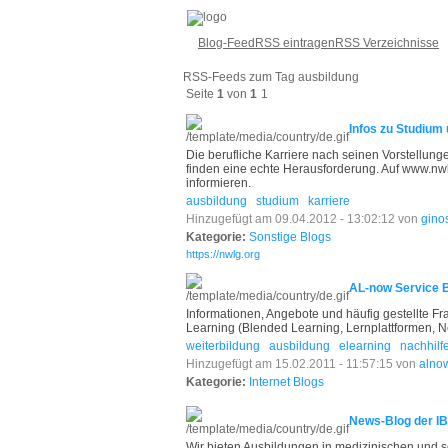
Blog-Feed
RSS eintragen
RSS Verzeichnisse
RSS-Feeds zum Tag ausbildung
Seite
1
von
1
1
Infos zu Studium 
Die berufliche Karriere nach seinen Vorstellunge
finden eine echte Herausforderung. Auf www.nw
informieren.
ausbildung
studium
karriere
Hinzugefügt am 09.04.2012 - 13:02:12 von
gino
Kategorie:
Sonstige Blogs
https://nwlg.org
AL-now Service B
Informationen, Angebote und häufig gestellte Fr
Learning (Blended Learning, Lernplattformen, N
weiterbildung
ausbildung
elearning
nachhilf
Hinzugefügt am 15.02.2011 - 11:57:15 von
alno
Kategorie:
Internet Blogs
News-Blog der I
Wir bieten Ausbildungen in medizinischen und so