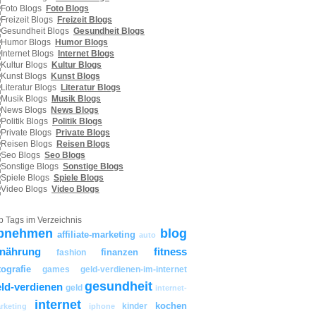
Foto Blogs
Freizeit Blogs
Gesundheit Blogs
Humor Blogs
Internet Blogs
Kultur Blogs
Kunst Blogs
Literatur Blogs
Musik Blogs
News Blogs
Politik Blogs
Private Blogs
Reisen Blogs
Seo Blogs
Sonstige Blogs
Spiele Blogs
Video Blogs
p Tags im Verzeichnis
bnehmen
blog
affiliate-marketing
auto
rnährung
fitness
finanzen
fashion
tografie
games
geld-verdienen-im-internet
gesundheit
ld-verdienen
geld
internet-
internet
kochen
kinder
rketing
iphone