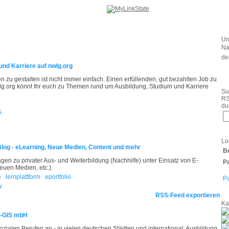
Un
Na
de
und Karriere auf nwlg.org
n zu gestalten ist nicht immer einfach. Einen erfüllenden, gut bezahlten Job zu
lg.org könnt Ihr euch zu Themen rund um Ausbildung, Studium und Karriere
Su
RS
du
s
Lo
log - eLearning, Neue Medien, Content und mehr
B
agen zu privater Aus- und Weiterbildung (Nachhilfe) unter Einsatz von E-
P
euen Medien, etc.).
e
lernplattform
eportfolio
P
w
RSS-Feed exportieren
Ka
B-GIS mbH
zialen Berufen an - in vielen deutschen Städten und international: Ausbildung