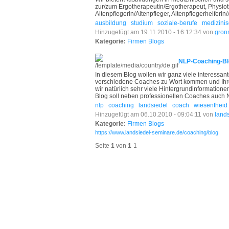
zur/zum Ergotherapeutin/Ergotherapeut, Physio
Altenpflegerin/Altenpfleger, Altenpflegerhelferin
ausbildung
studium
soziale-berufe
medizinis
Hinzugefügt am 19.11.2010 - 16:12:34 von
gron
Kategorie:
Firmen Blogs
NLP-Coaching-Bl
In diesem Blog wollen wir ganz viele interessa
verschiedene Coaches zu Wort kommen und Ihre 
wir natürlich sehr viele Hintergrundinformatio
Blog soll neben professionellen Coaches auc
nlp
coaching
landsiedel
coach
wiesentheid
Hinzugefügt am 06.10.2010 - 09:04:11 von
land
Kategorie:
Firmen Blogs
https://www.landsiedel-seminare.de/coaching/blog
Seite
1
von
1
1