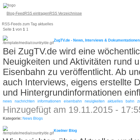
Blog-Feed
RSS eintragen
RSS Verzeichnisse
RSS-Feeds zum Tag aktuelles
Seite
1
von
1
1
ZugTV.de - News, Interviews & Dokumentationen
Bei ZugTV.de wird eine wöchentli
Neuigkeiten und Aktivitäten rund
Eisenbahn zu veröffentlicht. Ab un
auch Interviews, eigens erstellte
und Hintergrundinformationen einf
news
nachrichten
informationen
eisenbahn
neuigkeiten
aktuelles
bahn
z
Hinzugefügt am 19.11.2015 - 17:
Kategorie:
News Blogs
Koelner Blog