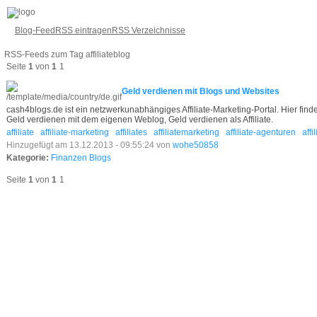
Blog-Feed
RSS eintragen
RSS Verzeichnisse
RSS-Feeds zum Tag affiliateblog
Seite
1
von
1
1
Geld verdienen mit Blogs und Websites
cash4blogs.de ist ein netzwerkunabhängiges Affiliate-Marketing-Portal. Hier finde
Geld verdienen mit dem eigenen Weblog, Geld verdienen als Affiliate.
affiliate
affiliate-marketing
affiliates
affiliatemarketing
affiliate-agenturen
affi
Hinzugefügt am 13.12.2013 - 09:55:24 von
wohe50858
Kategorie:
Finanzen Blogs
Seite
1
von
1
1