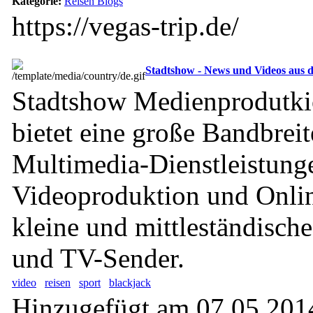
Kategorie:
Reisen Blogs
https://vegas-trip.de/
Stadtshow - News und Videos aus 
Stadtshow Medienprodutk
bietet eine große Bandbreit
Multimedia-Dienstleistung
Videoproduktion und Onlin
kleine und mittleständisc
und TV-Sender.
video
reisen
sport
blackjack
Hinzugefügt am 07.05.2014