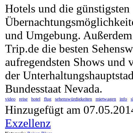
Hotels und die günstigsten
Übernachtungsmöglichkeite
und Umgebung. Außerdem 
Trip.de die besten Sehensw
aufregendsten Shows und v
der Unterhaltungshauptsta
Bundesstaat Nevada.
video
reise
hotel
flug
sehenswürdigkeiten
mietwagen
info
Hinzugefügt am 07.05.2014
Exzellenz