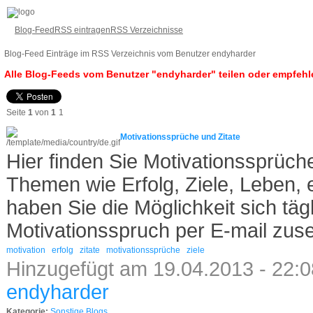
Blog-Feed
RSS eintragen
RSS Verzeichnisse
Blog-Feed Einträge im RSS Verzeichnis vom Benutzer endyharder
Alle Blog-Feeds vom Benutzer "endyharder" teilen oder empfehl
Seite
1
von
1
1
Motivationssprüche und Zitate
Hier finden Sie Motivationssprüch
Themen wie Erfolg, Ziele, Leben,
haben Sie die Möglichkeit sich täg
Motivationsspruch per E-mail zus
motivation
erfolg
zitate
motivationssprüche
ziele
Hinzugefügt am 19.04.2013 - 22:0
endyharder
Kategorie:
Sonstige Blogs