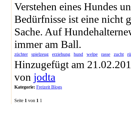
Verstehen eines Hundes un
Bedürfnisse ist eine nicht 
Sache. Auf Hundehalternew
immer am Ball.
züchter
spielzeug
erziehung
hund
welpe
rasse
zucht
r
Hinzugefügt am 21.02.201
von
jodta
Kategorie:
Freizeit Blogs
Seite
1
von
1
1