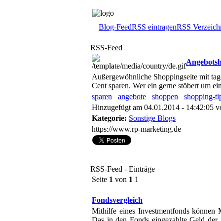
Blog-Feed
RSS eintragen
RSS Verzeich
RSS-Feed
Angebots
Außergewöhnliche Shoppingseite mit tag
Cent sparen. Wer ein gerne stöbert um eine
sparen
angebote
shoppen
shopping-ti
Hinzugefügt am 04.01.2014 - 14:42:05 
Kategorie:
Sonstige Blogs
https://www.rp-marketing.de
RSS-Feed - Einträge
Seite
1
von
1
1
Fondsvergleich
Mithilfe eines Investmentfonds können 
Das in den Fonds eingezahlte Geld der A