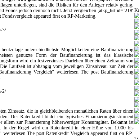
lagen unterliegen, sind die Risiken für den Anleger relativ gering,
Ka
ind Fonds jedoch dennoch nicht. Jetzt vergleichen [atkp_list id=’218′
 Fondsvergleich appeared first on RP-Marketing.
-3/
heutzutage unterschiedlichste Möglichkeiten eine Baufinanzierung
isten genutzte Form der Baufinanzierung ist das klassische
rungsform wird ein festverzinstes Darlehen über einen Zeitraum von
Die Laufzeit ist abhängig vom jeweiligen Zinsniveau zur Zeit der
ufinanzierung Vergleich" weiterlesen The post Baufinanzierung
.
-2/
ten Zinssatz, die in gleichbleibenden monatlichen Raten über einen
den. Der Ratenkredit bildet ein typisches Finanzierungsinstrument
r allem zur Finanzierung höherwertiger Konsumgüter. Bekannt ist
. In der Regel wird ein Ratenkredit in einer Höhe von 1.000 bis
 weiterlesen The post Ratenkredit Vergleich appeared first on RP-
To