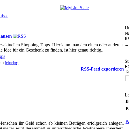
nisse
U
Na
hausen
RS
...
esaktuellen Shopping Tipps. Hier kann man den einen oder anderen
 Idee für ein Geschenk zu finden, ist hier genau richtig...
pps
Su
von
Morlog
RS
RSS-Feed exportieren
Ta
L
B
P
P
Menschen ihr Geld schon ab kleinen Beträgen erfolgreich anlegen.
nleger wird gesammelt in unterschiedliche Wertpapiere investiert.