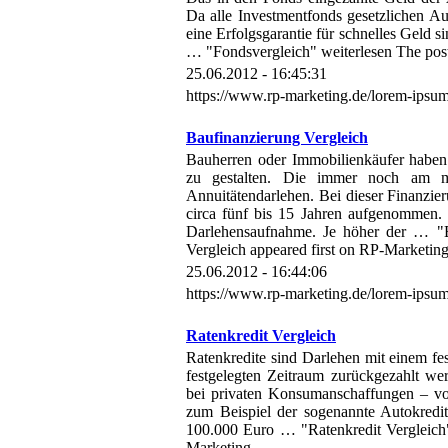
Da alle Investmentfonds gesetzlichen Auf
eine Erfolgsgarantie für schnelles Geld s
… "Fondsvergleich" weiterlesen The post
25.06.2012 - 16:45:31
https://www.rp-marketing.de/lorem-ipsum
Baufinanzierung Vergleich
Bauherren oder Immobilienkäufer haben 
zu gestalten. Die immer noch am me
Annuitätendarlehen. Bei dieser Finanzie
circa fünf bis 15 Jahren aufgenommen. 
Darlehensaufnahme. Je höher der … "Ba
Vergleich appeared first on RP-Marketing
25.06.2012 - 16:44:06
https://www.rp-marketing.de/lorem-ipsum
Ratenkredit Vergleich
Ratenkredite sind Darlehen mit einem fes
festgelegten Zeitraum zurückgezahlt wer
bei privaten Konsumanschaffungen – vo
zum Beispiel der sogenannte Autokredit
100.000 Euro … "Ratenkredit Vergleich"
Marketing.