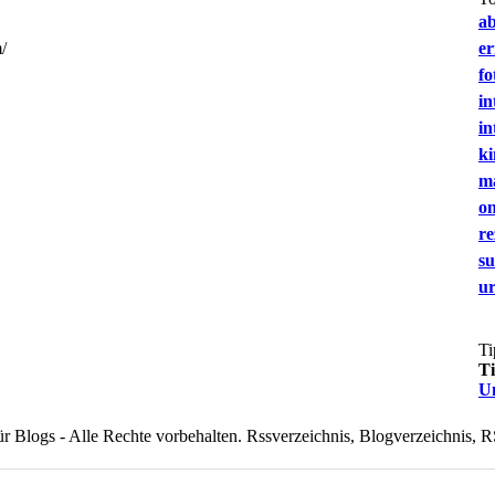
a
/
e
fo
in
in
ki
m
on
re
s
u
Ti
T
U
 Blogs - Alle Rechte vorbehalten. Rssverzeichnis, Blogverzeichnis, R