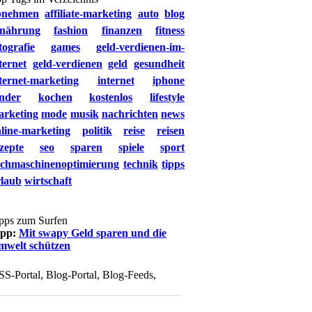
bnehmen
affiliate-marketing
auto
blog
rnährung
fashion
finanzen
fitness
tografie
games
geld-verdienen-im-
ternet
geld-verdienen
geld
gesundheit
ternet-marketing
internet
iphone
nder
kochen
kostenlos
lifestyle
arketing
mode
musik
nachrichten
news
line-marketing
politik
reise
reisen
zepte
seo
sparen
spiele
sport
uchmaschinenoptimierung
technik
tipps
rlaub
wirtschaft
pps zum Surfen
ipp:
Mit swapy Geld sparen und die
mwelt schützen
SS-Portal, Blog-Portal, Blog-Feeds,