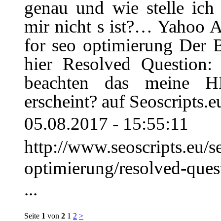
genau und wie stelle ich 
mir nicht s ist?… Yahoo 
for seo optimierung Der B
hier Resolved Question
beachten das meine H
erscheint? auf Seoscripts.e
05.08.2017 - 15:55:11
http://www.seoscripts.eu/s
optimierung/resolved-que
...
Seite
1
von
2
1
2
>