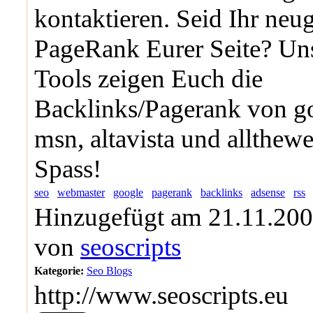
kontaktieren. Seid Ihr neu
PageRank Eurer Seite? Un
Tools zeigen Euch die
Backlinks/Pagerank von g
msn, altavista und allthew
Spass!
seo
webmaster
google
pagerank
backlinks
adsense
rss
Hinzugefügt am 21.11.200
von
seoscripts
Kategorie:
Seo Blogs
http://www.seoscripts.eu